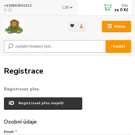
0
ks
+420602541312
CZK
za
0 Kč
8-20
Menu
Hledat
Registrace
Registrovat přes:
Registrovat přes mojeID
Osobní údaje
Email
*