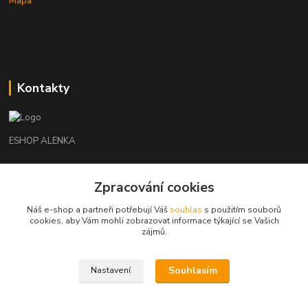
Mapa
Kontakty
ESHOP ALENKA
Ing. Martina Cikhartová
Zpracování cookies
+420602541312
8-20
Náš e-shop a partneři potřebují Váš
souhlas
s použitím souborů
cookies, aby Vám mohli zobrazovat informace týkající se Vašich
orechovka@inmes.cz
zájmů.
Souhlasím
Nastavení