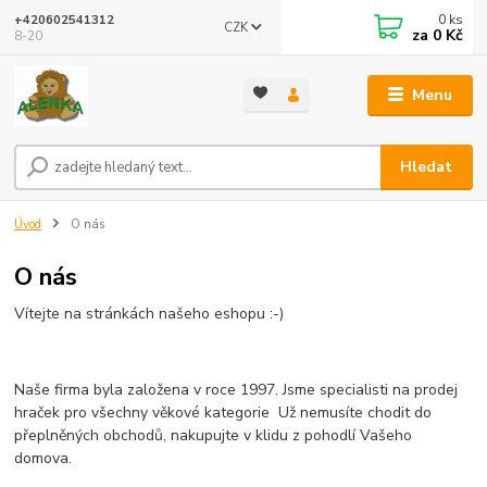
0
ks
+420602541312
CZK
za
0 Kč
8-20
Menu
Hledat
Úvod
O nás
O nás
Vítejte na stránkách našeho eshopu :-)
Naše firma byla založena v roce 1997. Jsme specialisti na prodej
hraček pro všechny věkové kategorie Už nemusíte chodit do
přeplněných obchodů, nakupujte v klidu z pohodlí Vašeho
domova.