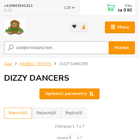
0
ks
+420602541312
CZK
za
0 Kč
8-20
Menu
Hledat
Úvod
HASBRO, TM TOYS
DIZZY DANCERS
DIZZY DANCERS
Upřesnit parametry
Nejnovější
Nejlevnější
Nejdražší
Zobrazuji 1-7 z 7
strana
z 1