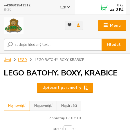
0
ks
+420602541312
CZK
za
0 Kč
8-20
Menu
Hledat
Úvod
LEGO
LEGO BATOHY, BOXY, KRABICE
LEGO BATOHY, BOXY, KRABICE
Upřesnit parametry
Nejnovější
Nejlevnější
Nejdražší
Zobrazuji 1-10 z 10
strana
z 1