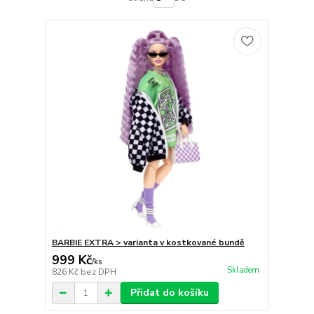
BARBIE EXTRA > varianta v kostkované bundě
999 Kč
/
ks
Skladem
826 Kč
bez DPH
Přidat do košíku