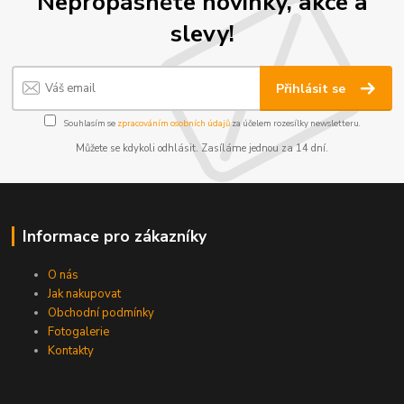
Nepropásněte novinky, akce a
slevy!
Přihlásit se
Souhlasím se
zpracováním osobních údajů
za účelem rozesílky newsletteru.
Můžete se kdykoli odhlásit. Zasíláme jednou za 14 dní.
Informace pro zákazníky
O nás
Jak nakupovat
Obchodní podmínky
Fotogalerie
Kontakty