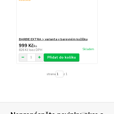
BARBIE EXTRA > varianta v barevném kožíšku
999 Kč
/
ks
Skladem
826 Kč
bez DPH
Přidat do košíku
strana
z 1