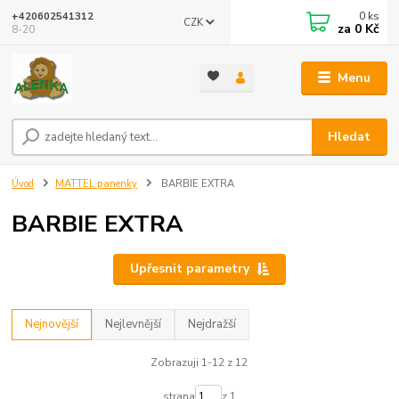
0
ks
+420602541312
CZK
za
0 Kč
8-20
Menu
Hledat
Úvod
MATTEL panenky
BARBIE EXTRA
BARBIE EXTRA
Upřesnit parametry
Nejnovější
Nejlevnější
Nejdražší
Zobrazuji 1-12 z 12
strana
z 1