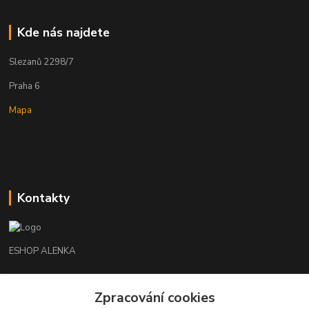
Kde nás najdete
Slezanů 2298/7
Praha 6
Mapa
Kontakty
ESHOP ALENKA
Ing. Martina Cikhartová
Zpracování cookies
+420602541312