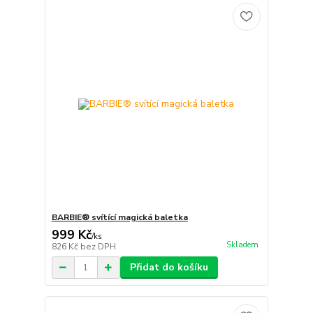
BARBIE® svítící magická baletka
999 Kč
/
ks
Skladem
826 Kč
bez DPH
Přidat do košíku