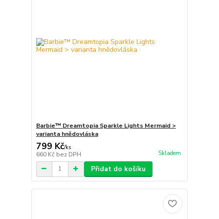
Barbie™ Dreamtopia Sparkle Lights Mermaid >
varianta hnědovláska
799 Kč
/
ks
Skladem
660 Kč
bez DPH
Přidat do košíku