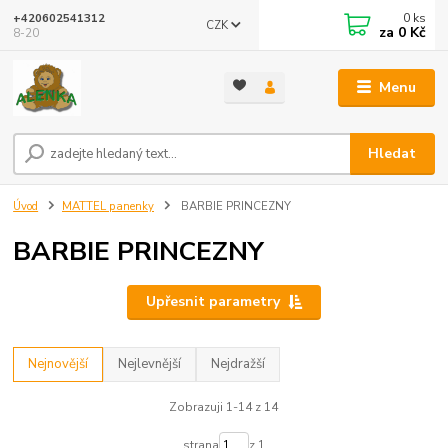
0
ks
+420602541312
CZK
za
0 Kč
8-20
Menu
Hledat
Úvod
MATTEL panenky
BARBIE PRINCEZNY
BARBIE PRINCEZNY
Upřesnit parametry
Nejnovější
Nejlevnější
Nejdražší
Zobrazuji 1-14 z 14
strana
z 1