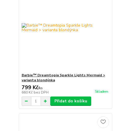
Barbie™ Dreamtopia Sparkle Lights Mermaid >
varianta blondýnka
799 Kč
/
ks
Skladem
660 Kč
bez DPH
Přidat do košíku