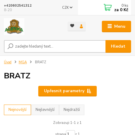
0
ks
+420602541312
CZK
za
0 Kč
8-20
Menu
Hledat
Úvod
MGA
BRATZ
BRATZ
Upřesnit parametry
Nejnovější
Nejlevnější
Nejdražší
Zobrazuji 1-1 z 1
strana
z 1