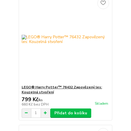
LEGO® Harry Potter™ 76432 Zapovězený les:
Kouzelná stvoření
799 Kč
/
ks
Skladem
660 Kč
bez DPH
Přidat do košíku