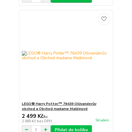
LEGO® Harry Potter™ 76439 Ollivanderův
obchod a Obchod madame Malkinové
2 499 Kč
/
ks
Skladem
2 065 Kč
bez DPH
Přidat do košíku