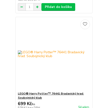
Přidat do košíku
LEGO® Harry Potter™ 76441 Bradavický hrad:
Soubojnický klub
699 Kč
/
ks
Skladem
578 Kč
bez DPH