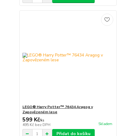
LEGO® Harry Potter™ 76434 Aragog v
Zapovězeném lese
599 Kč
/
ks
Skladem
495 Kč
bez DPH
Přidat do košíku