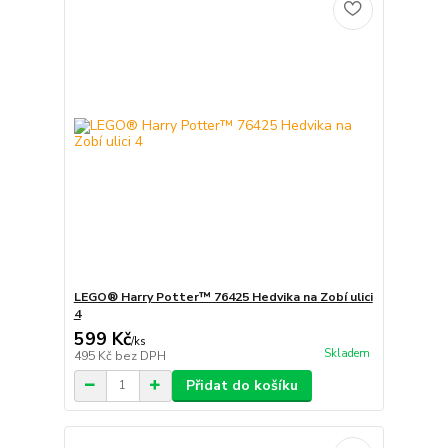
LEGO® Harry Potter™ 76425 Hedvika na Zobí ulici
4
599 Kč
/
ks
Skladem
495 Kč
bez DPH
Přidat do košíku