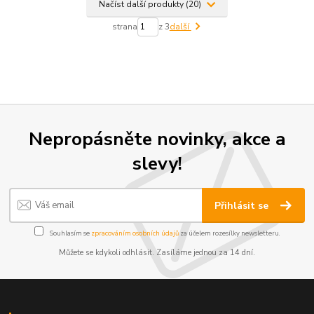
Načíst další produkty (20)
strana
z 3
další
Nepropásněte novinky, akce a
slevy!
Přihlásit se
Souhlasím se
zpracováním osobních údajů
za účelem rozesílky newsletteru.
Můžete se kdykoli odhlásit. Zasíláme jednou za 14 dní.