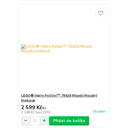
LEGO® Harry Potter™ 76429 Mluvící Moudrý
klobouk
2 599 Kč
/
ks
Skladem
2 148 Kč
bez DPH
Přidat do košíku