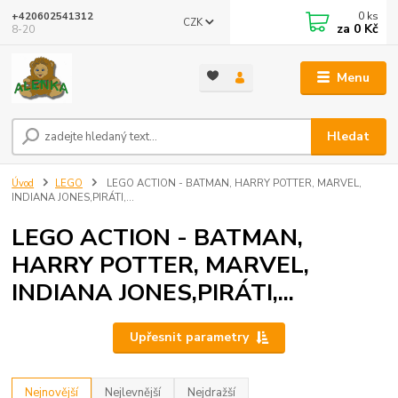
0
ks
+420602541312
CZK
za
0 Kč
8-20
Menu
Hledat
Úvod
LEGO
LEGO ACTION - BATMAN, HARRY POTTER, MARVEL,
INDIANA JONES,PIRÁTI,...
LEGO ACTION - BATMAN,
HARRY POTTER, MARVEL,
INDIANA JONES,PIRÁTI,...
Upřesnit parametry
Nejnovější
Nejlevnější
Nejdražší