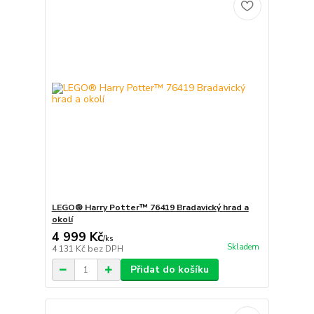
LEGO® Harry Potter™ 76419 Bradavický hrad a
okolí
4 999 Kč
/
ks
Skladem
4 131 Kč
bez DPH
Přidat do košíku