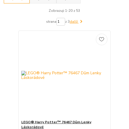
Zobrazuji 1-20 z 53
strana
z 3
další
LEGO® Harry Potter™ 76467 Dům Lenky
Láskorádové