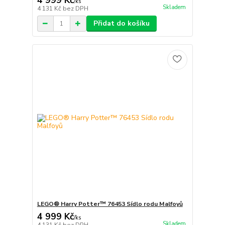
4 999 Kč
/
ks
Skladem
4 131 Kč
bez DPH
Přidat do košíku
LEGO® Harry Potter™ 76453 Sídlo rodu Malfoyů
4 999 Kč
/
ks
Skladem
4 131 Kč
bez DPH