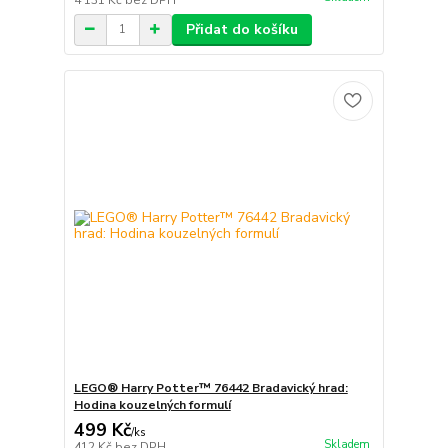
Přidat do košíku
LEGO® Harry Potter™ 76442 Bradavický hrad:
Hodina kouzelných formulí
499 Kč
/
ks
Skladem
412 Kč
bez DPH