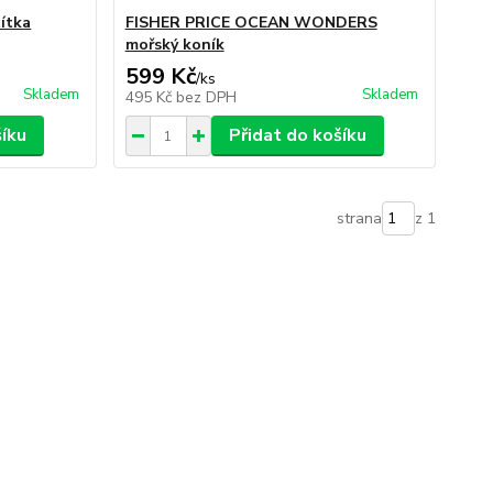
ítka
FISHER PRICE OCEAN WONDERS
mořský koník
599 Kč
/
ks
Skladem
Skladem
495 Kč
bez DPH
šíku
Přidat do košíku
strana
z 1