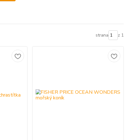
strana
z 1