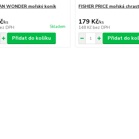
AN WONDER mořský koník
FISHER PRICE mořská chrast
č
179 Kč
/
ks
/
ks
Skladem
ez DPH
148 Kč
bez DPH
Přidat do košíku
Přidat do ko