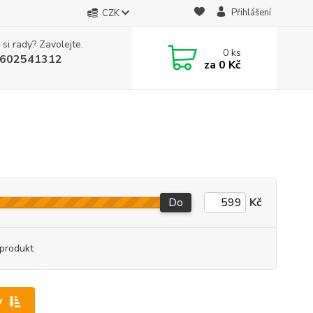
Přihlášení
CZK
 si rady? Zavolejte.
0
ks
602541312
za
0 Kč
Do
Kč
produkt
y