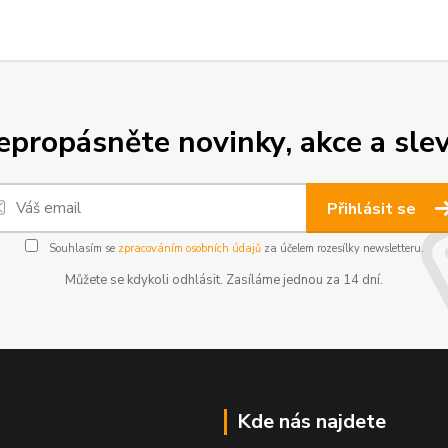
epropásněte novinky, akce a slev
Přihlásit se
Souhlasím se
zpracováním osobních údajů
za účelem rozesílky newsletteru.
Můžete se kdykoli odhlásit. Zasíláme jednou za 14 dní.
Kde nás najdete