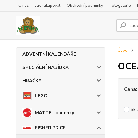
O nás
Jak nakupovat
Obchodní podmínky
Fotogalerie
Úvod
F
ADVENTNÍ KALENDÁŘE
OCE
SPECIÁLNÍ NABÍDKA
HRAČKY
Cena:
LEGO
Skl
MATTEL panenky
FISHER PRICE