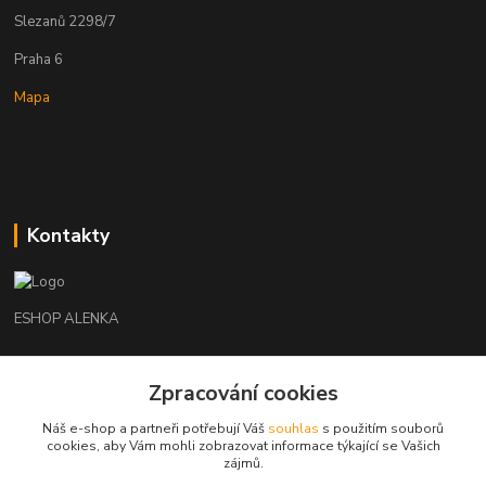
Slezanů 2298/7
Praha 6
Mapa
Kontakty
ESHOP ALENKA
Ing. Martina Cikhartová
+420602541312
Zpracování cookies
8-20
Náš e-shop a partneři potřebují Váš
souhlas
s použitím souborů
cookies, aby Vám mohli zobrazovat informace týkající se Vašich
orechovka@inmes.cz
zájmů.