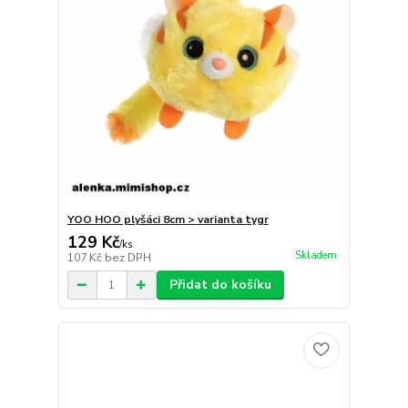
YOO HOO plyšáci 8cm > varianta tygr
129 Kč
/
ks
Skladem
107 Kč
bez DPH
Přidat do košíku