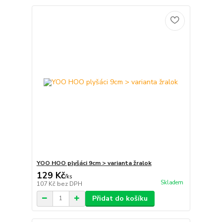
YOO HOO plyšáci 9cm > varianta žralok
129 Kč
/
ks
Skladem
107 Kč
bez DPH
Přidat do košíku