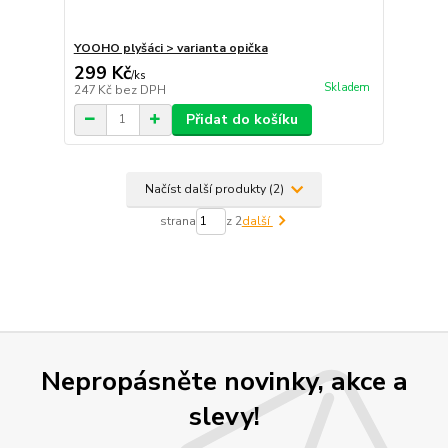
YOOHO plyšáci > varianta opička
299 Kč
/
ks
Skladem
247 Kč
bez DPH
Přidat do košíku
Načíst další produkty (2)
strana
z 2
další
Nepropásněte novinky, akce a
slevy!