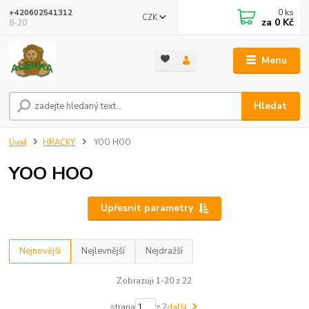
0
ks
+420602541312
CZK
za
0 Kč
8-20
Menu
Hledat
Úvod
HRAČKY
YOO HOO
YOO HOO
Upřesnit parametry
Nejnovější
Nejlevnější
Nejdražší
Zobrazuji 1-20 z 22
strana
z 2
další