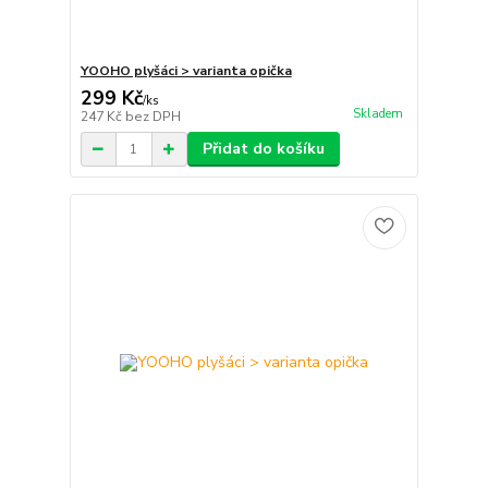
YOOHO plyšáci > varianta opička
299 Kč
/
ks
Skladem
247 Kč
bez DPH
Přidat do košíku