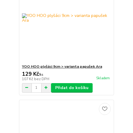
YOO HOO plyšáci 9cm > varianta papušek Ara
129 Kč
/
ks
Skladem
107 Kč
bez DPH
Přidat do košíku