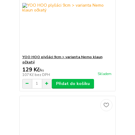
YOO HOO plyšáci 9cm > varianta Nemo klaun
očkatý
129 Kč
/
ks
Skladem
107 Kč
bez DPH
Přidat do košíku