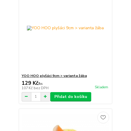
YOO HOO plyšáci 9cm > varianta žába
129 Kč
/
ks
Skladem
107 Kč
bez DPH
Přidat do košíku