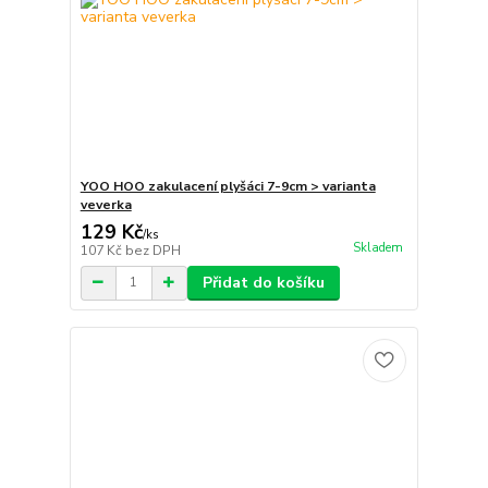
YOO HOO zakulacení plyšáci 7-9cm > varianta
veverka
129 Kč
/
ks
Skladem
107 Kč
bez DPH
Přidat do košíku