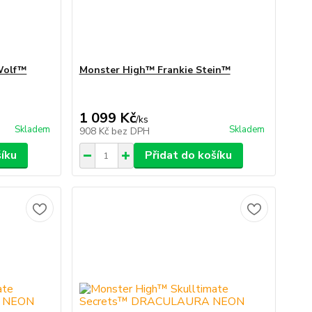
Wolf™
Monster High™ Frankie Stein™
1 099 Kč
/
ks
Skladem
Skladem
908 Kč
bez DPH
šíku
Přidat do košíku