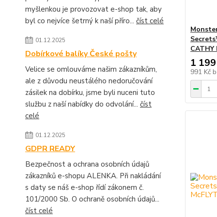
myšlenkou je provozovat e-shop tak, aby
byl co nejvíce šetrný k naší příro...
číst celé
Monster
Secret
01.12.2025
CATHY 
Dobírkové balíky České pošty
1 199
Velice se omlouváme našim zákazníkům,
991 Kč
b
ale z důvodu neustálého nedoručování
zásilek na dobírku, jsme byli nuceni tuto
službu z naší nabídky do odvolání...
číst
celé
01.12.2025
GDPR READY
Bezpečnost a ochrana osobních údajů
zákazníků e-shopu ALENKA. Při nakládání
s daty se náš e-shop řídí zákonem č.
101/2000 Sb. O ochraně osobních údajů...
číst celé