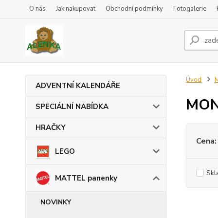
O nás
Jak nakupovat
Obchodní podmínky
Fotogalerie
Úvod
ADVENTNÍ KALENDÁŘE
MON
SPECIÁLNÍ NABÍDKA
HRAČKY
Cena:
LEGO
Skl
MATTEL panenky
NOVINKY