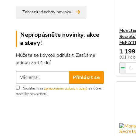
Zobrazit všechny novinky
Monster
Nepropásněte novinky, akce
Secret
a slevy!
McFLYT
1 199
Můžete se kdykoli odhlásit. Zasíláme
991 Kč
b
jednou za 14 dní.
Přihlásit se
Souhlasím se
zpracováním osobních údajů
za účelem
rozesílky newsletteru.