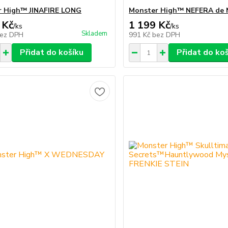
r High™ JINAFIRE LONG
Monster High™ NEFERA de 
 Kč
1 199 Kč
/
ks
/
ks
Skladem
ez DPH
991 Kč
bez DPH
Přidat do košíku
Přidat do ko