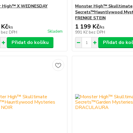
r High™ X WEDNESDAY
Monster High™ Skulltimate
Secrets™Hauntlywood Myst
FRENKIE STEIN
 Kč
1 199 Kč
/
ks
/
ks
Skladem
č
bez DPH
991 Kč
bez DPH
Přidat do košíku
Přidat do ko