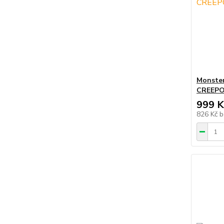
Monster
CREEP
999 K
826 Kč
b