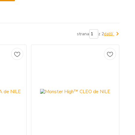
strana
z 2
další