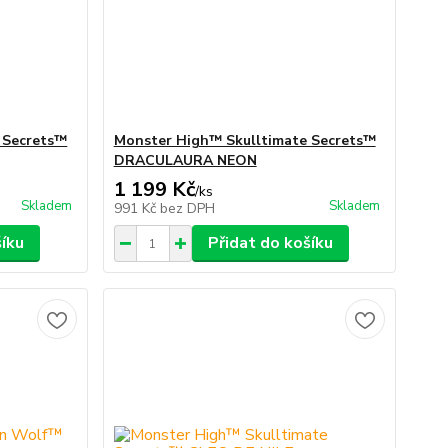
 Secrets™
Monster High™ Skulltimate Secrets™
DRACULAURA NEON
1 199 Kč
/
ks
Skladem
Skladem
991 Kč
bez DPH
šíku
Přidat do košíku