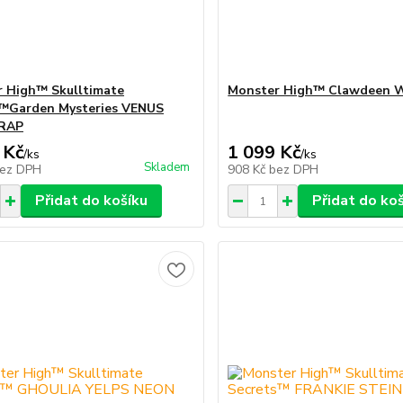
 High™ Skulltimate
Monster High™ Clawdeen 
s™Garden Mysteries VENUS
RAP
 Kč
1 099 Kč
/
ks
/
ks
Skladem
ez DPH
908 Kč
bez DPH
Přidat do košíku
Přidat do ko