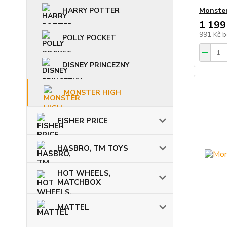
HARRY POTTER
Monste
1 199
991 Kč
b
POLLY POCKET
DISNEY PRINCEZNY
MONSTER HIGH
FISHER PRICE
HASBRO, TM TOYS
HOT WHEELS,
MATCHBOX
MATTEL