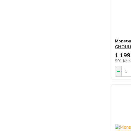
Monster
GHOULI
1 199
991 Kč
b