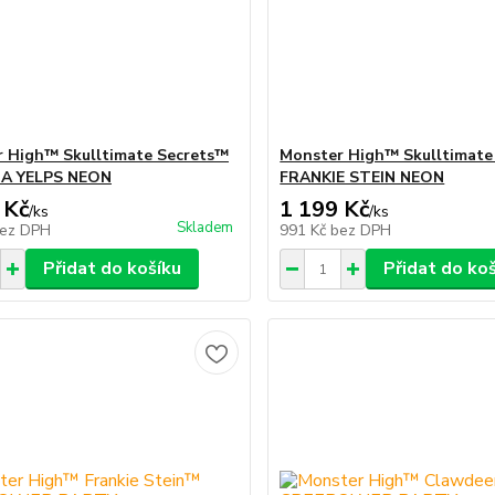
 High™ Skulltimate Secrets™
Monster High™ Skulltimate
A YELPS NEON
FRANKIE STEIN NEON
 Kč
1 199 Kč
/
ks
/
ks
Skladem
ez DPH
991 Kč
bez DPH
Přidat do košíku
Přidat do ko