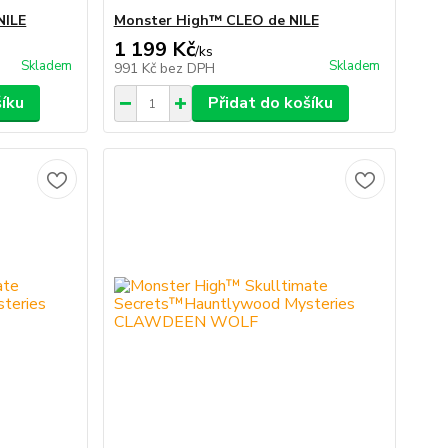
NILE
Monster High™ CLEO de NILE
1 199 Kč
/
ks
Skladem
Skladem
991 Kč
bez DPH
šíku
Přidat do košíku