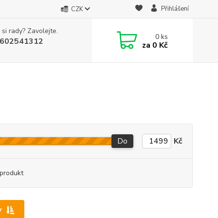
Přihlášení
CZK
 si rady? Zavolejte.
0
ks
602541312
za
0 Kč
Do
Kč
produkt
y