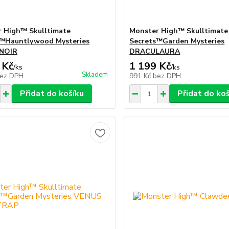
 High™ Skulltimate
Monster High™ Skulltimate
s™Hauntlywood Mysteries
Secrets™Garden Mysteries
NOIR
DRACULAURA
 Kč
1 199 Kč
/
ks
/
ks
Skladem
ez DPH
991 Kč
bez DPH
Přidat do košíku
Přidat do ko