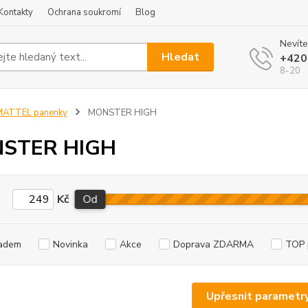
Kontakty
Ochrana soukromí
Blog
Nevíte
Hledat
+420
8-20
MATTEL panenky
MONSTER HIGH
STER HIGH
Kč
Od
adem
Novinka
Akce
Doprava ZDARMA
TOP 
Upřesnit parametr