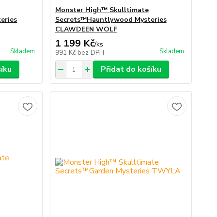
Monster High™ Skulltimate
eries
Secrets™Hauntlywood Mysteries
CLAWDEEN WOLF
1 199 Kč
/
ks
Skladem
Skladem
991 Kč
bez DPH
šíku
Přidat do košíku