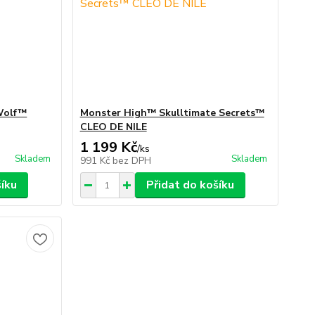
Wolf™
Monster High™ Skulltimate Secrets™
CLEO DE NILE
1 199 Kč
/
ks
Skladem
Skladem
991 Kč
bez DPH
šíku
Přidat do košíku