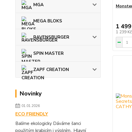
MGA
Monste
MEGA BLOKS
1 499
1 239 K
RAVENSBURGER
SPIN MASTER
ZAPF CREATION
Novinky
01.01.2026
ECO FRIENDLY
Balíme ekologicky Dáváme šanci
použitým krabicím i výplním.. Hlavní