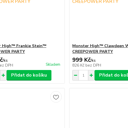
 High™ Frankie Stein™
Monster High™ Clawdeen 
OWER PARTY
CREEPOWER PARTY
č
999 Kč
/
ks
/
ks
Skladem
ez DPH
826 Kč
bez DPH
Přidat do košíku
Přidat do ko