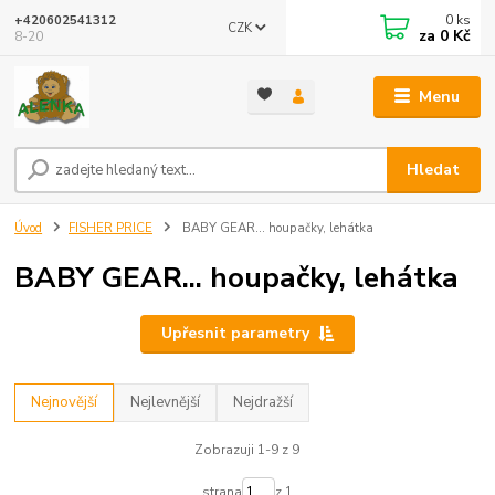
0
ks
+420602541312
CZK
za
0 Kč
8-20
Menu
Hledat
Úvod
FISHER PRICE
BABY GEAR... houpačky, lehátka
BABY GEAR... houpačky, lehátka
Upřesnit parametry
Nejnovější
Nejlevnější
Nejdražší
Zobrazuji 1-9 z 9
strana
z 1