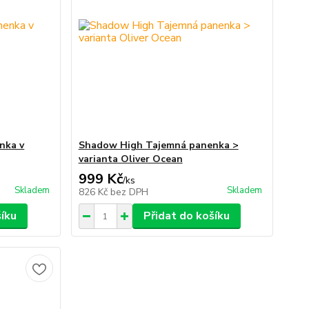
nka v
Shadow High Tajemná panenka >
varianta Oliver Ocean
999 Kč
/
ks
Skladem
Skladem
826 Kč
bez DPH
šíku
Přidat do košíku