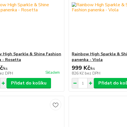
 High Sparkle & Shine Fashion
Rainbow High Sparkle & Sh
 - Rosetta
panenka - Viola
č
999 Kč
/
ks
/
ks
Skladem
ez DPH
826 Kč
bez DPH
Přidat do košíku
Přidat do ko