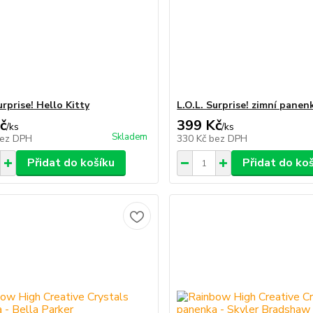
urprise! Hello Kitty
L.O.L. Surprise! zimní panen
č
399 Kč
/
ks
/
ks
Skladem
ez DPH
330 Kč
bez DPH
Přidat do košíku
Přidat do ko