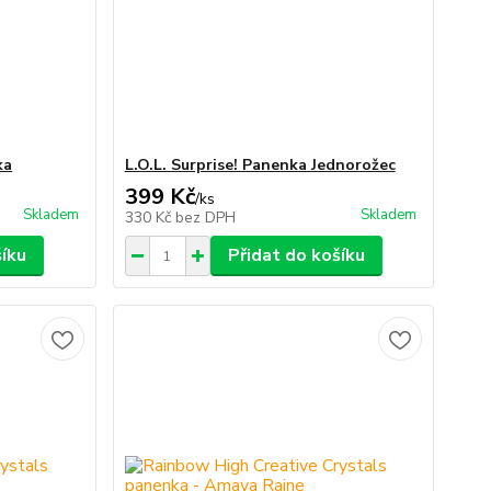
ka
L.O.L. Surprise! Panenka Jednorožec
399 Kč
/
ks
Skladem
Skladem
330 Kč
bez DPH
šíku
Přidat do košíku