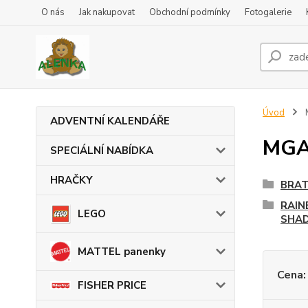
O nás
Jak nakupovat
Obchodní podmínky
Fotogalerie
Úvod
ADVENTNÍ KALENDÁŘE
MG
SPECIÁLNÍ NABÍDKA
HRAČKY
BRA
RAIN
LEGO
SHAD
MATTEL panenky
Cena:
FISHER PRICE