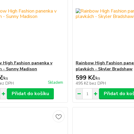
 High Fashion panenka v
Rainbow High Fashion pane
h - Sunny Madison
plavkách - Skyler Bradshaw
č
599 Kč
/
ks
/
ks
Skladem
ez DPH
495 Kč
bez DPH
Přidat do košíku
Přidat do ko