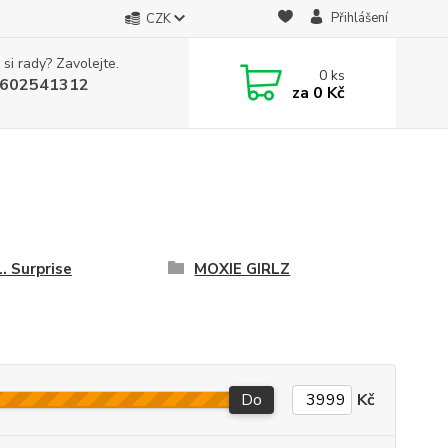
Přihlášení
CZK
 si rady? Zavolejte.
0
ks
602541312
za
0 Kč
L. Surprise
MOXIE GIRLZ
Do
Kč