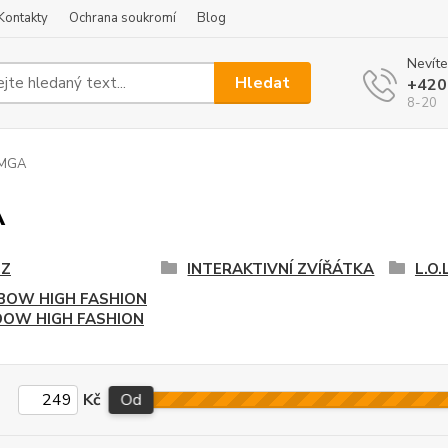
Kontakty
Ochrana soukromí
Blog
Nevíte
Hledat
+420
8-20
MGA
A
TZ
INTERAKTIVNÍ ZVÍŘÁTKA
L.O.
BOW HIGH FASHION
OW HIGH FASHION
Kč
Od