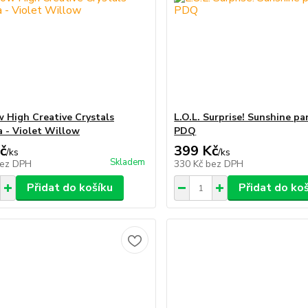
 High Creative Crystals
L.O.L. Surprise! Sunshine p
 - Violet Willow
PDQ
č
399 Kč
/
ks
/
ks
Skladem
ez DPH
330 Kč
bez DPH
Přidat do košíku
Přidat do ko