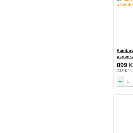
Rainbow
panenka
899 K
743 Kč
b