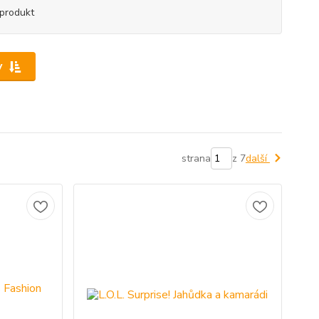
produkt
y
strana
z 7
další