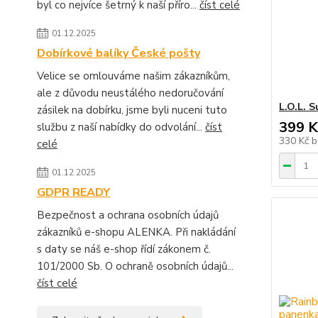
byl co nejvíce šetrný k naší příro...
číst celé
01.12.2025
Dobírkové balíky České pošty
Velice se omlouváme našim zákazníkům,
ale z důvodu neustálého nedoručování
L.O.L. S
zásilek na dobírku, jsme byli nuceni tuto
399 K
službu z naší nabídky do odvolání...
číst
330 Kč
b
celé
01.12.2025
GDPR READY
Bezpečnost a ochrana osobních údajů
zákazníků e-shopu ALENKA. Při nakládání
s daty se náš e-shop řídí zákonem č.
101/2000 Sb. O ochraně osobních údajů...
číst celé