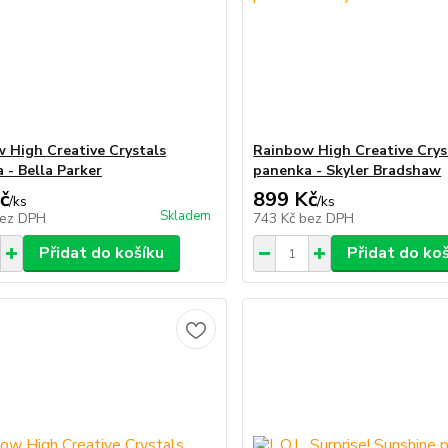
 High Creative Crystals
Rainbow High Creative Crys
 - Bella Parker
panenka - Skyler Bradshaw
č
899 Kč
/
ks
/
ks
Skladem
ez DPH
743 Kč
bez DPH
Přidat do košíku
Přidat do ko