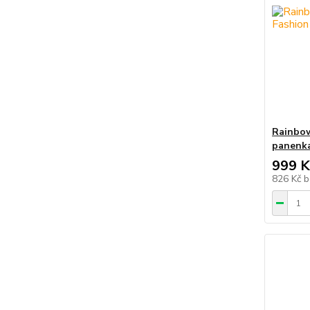
Rainbow
panenka
999 K
826 Kč
b