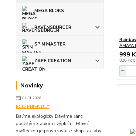
MEGA BLOKS
RAVENSBURGER
Rainbow
SPIN MASTER
AMAYA 
999 K
826 Kč
b
ZAPF CREATION
Novinky
01.01.2026
ECO FRIENDLY
Balíme ekologicky Dáváme šanci
použitým krabicím i výplním.. Hlavní
myšlenkou je provozovat e-shop tak, aby