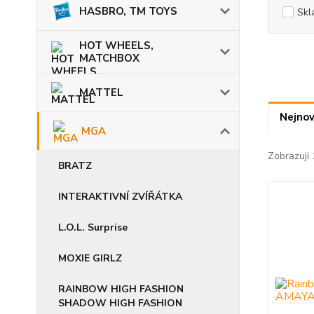
HASBRO, TM TOYS
Skl
HOT WHEELS,
MATCHBOX
MATTEL
Nejnov
MGA
Zobrazuji 
BRATZ
INTERAKTIVNÍ ZVÍŘÁTKA
L.O.L. Surprise
MOXIE GIRLZ
RAINBOW HIGH FASHION
SHADOW HIGH FASHION