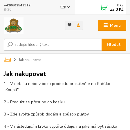
0
ks
+420602541312
CZK
za
0 Kč
8-20
Menu
Hledat
Úvod
Jak nakupovat
Jak nakupovat
1 - V detailu nebo v boxu produktu proklikněte na tlačítko
"Koupit"
2 - Produkt se přesune do košíku.
3 - Zde zvolte způsob dodání a způsob platby.
4 - V následujicím kroku vyplňte údaje, na jaké má být zásilka