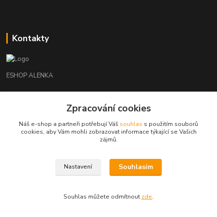
Kontakty
ESHOP ALENKA
Ing. Martina Cikhartová
Zpracování cookies
+420602541312
8-20
Náš e-shop a partneři potřebují Váš
souhlas
s použitím souborů
cookies, aby Vám mohli zobrazovat informace týkající se Vašich
orechovka@inmes.cz
zájmů.
Souhlasím
Nastavení
Souhlas můžete odmítnout
zde
.
Vytvořeno na
Eshop-rychle.cz