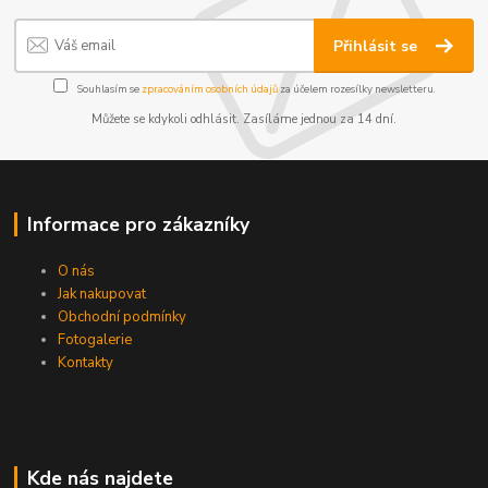
Přihlásit se
Souhlasím se
zpracováním osobních údajů
za účelem rozesílky newsletteru.
Můžete se kdykoli odhlásit. Zasíláme jednou za 14 dní.
Informace pro zákazníky
O nás
Jak nakupovat
Obchodní podmínky
Fotogalerie
Kontakty
Kde nás najdete