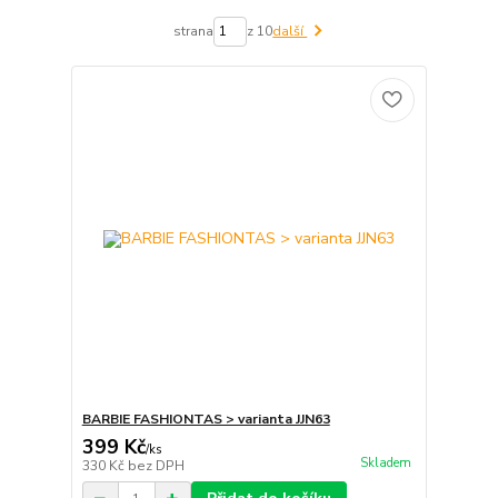
strana
z 10
další
BARBIE FASHIONTAS > varianta JJN63
399 Kč
/
ks
Skladem
330 Kč
bez DPH