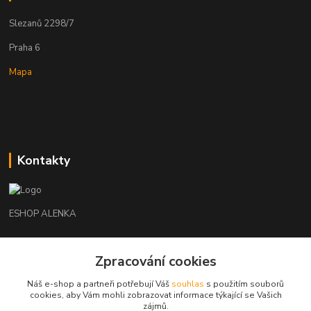
Slezanů 2298/7
Praha 6
Mapa
Kontakty
ESHOP ALENKA
Ing. Martina Cikhartová
+420602541312
Zpracování cookies
8-20
Náš e-shop a partneři potřebují Váš
souhlas
s použitím souborů
cookies, aby Vám mohli zobrazovat informace týkající se Vašich
orechovka@inmes.cz
zájmů.