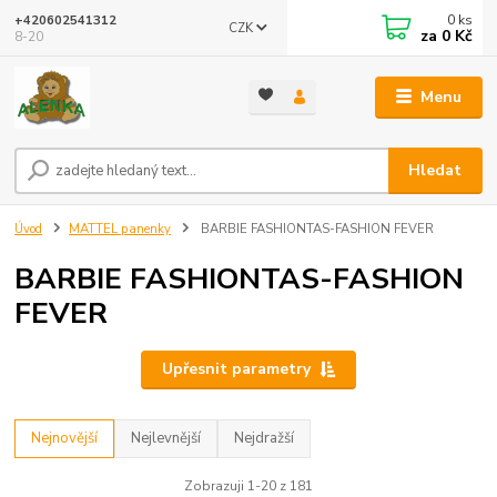
0
ks
+420602541312
CZK
za
0 Kč
8-20
Menu
Hledat
Úvod
MATTEL panenky
BARBIE FASHIONTAS-FASHION FEVER
BARBIE FASHIONTAS-FASHION
FEVER
Upřesnit parametry
Nejnovější
Nejlevnější
Nejdražší
Zobrazuji 1-20 z 181