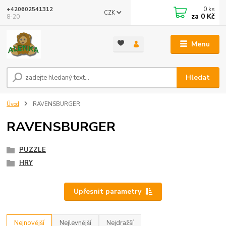
0
ks
+420602541312
CZK
za
0 Kč
8-20
Menu
Hledat
Úvod
RAVENSBURGER
RAVENSBURGER
PUZZLE
HRY
Upřesnit parametry
Nejnovější
Nejlevnější
Nejdražší