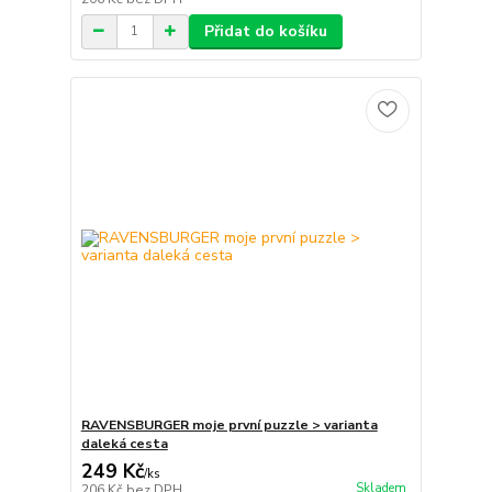
Přidat do košíku
RAVENSBURGER moje první puzzle > varianta
daleká cesta
249 Kč
/
ks
Skladem
206 Kč
bez DPH