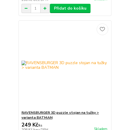
Přidat do košíku
RAVENSBURGER 3D puzzle stojan na tužky >
varianta BATMAN
249 Kč
/
ks
Skladem
206 Kč
bez DPH