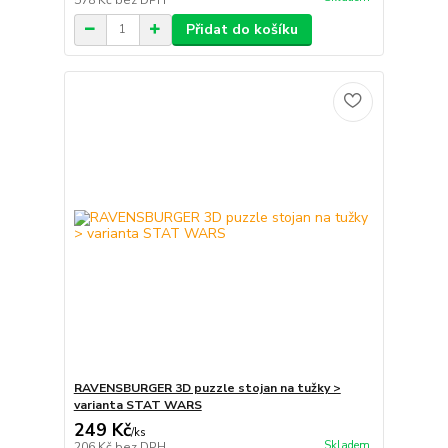
Přidat do košíku
RAVENSBURGER 3D puzzle stojan na tužky >
varianta STAT WARS
249 Kč
/
ks
Skladem
206 Kč
bez DPH