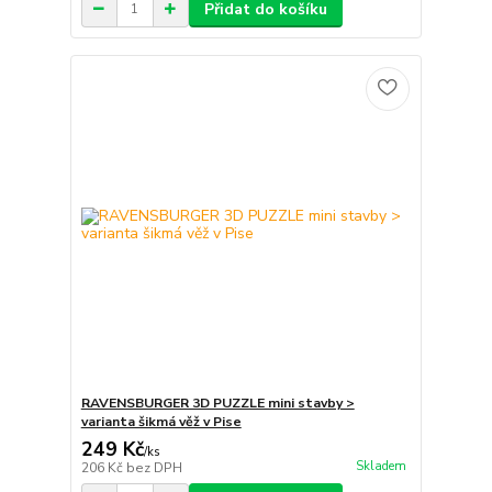
Přidat do košíku
RAVENSBURGER 3D PUZZLE mini stavby >
varianta šikmá věž v Pise
249 Kč
/
ks
Skladem
206 Kč
bez DPH