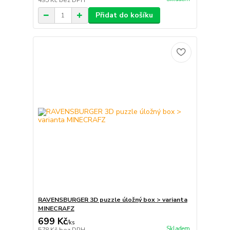
495 Kč
bez DPH
Přidat do košíku
RAVENSBURGER 3D puzzle úložný box > varianta
MINECRAFZ
699 Kč
/
ks
Skladem
578 Kč
bez DPH