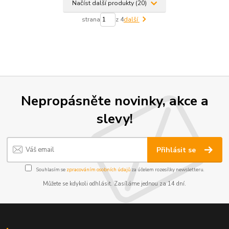
Načíst další produkty (20)
strana
z 4
další
Nepropásněte novinky, akce a
slevy!
Přihlásit se
Souhlasím se
zpracováním osobních údajů
za účelem rozesílky newsletteru.
Můžete se kdykoli odhlásit. Zasíláme jednou za 14 dní.