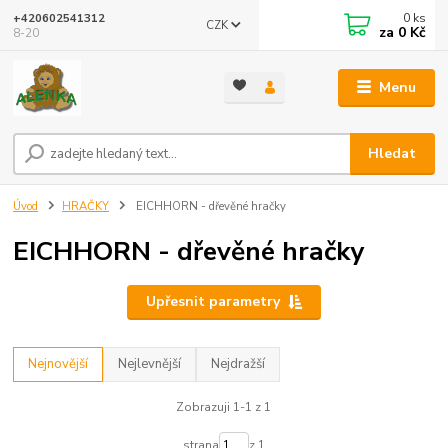
0
ks
+420602541312
CZK
za
0 Kč
8-20
Menu
Hledat
Úvod
HRAČKY
EICHHORN - dřevěné hračky
EICHHORN - dřevěné hračky
Upřesnit parametry
Nejnovější
Nejlevnější
Nejdražší
Zobrazuji 1-1 z 1
strana
z 1