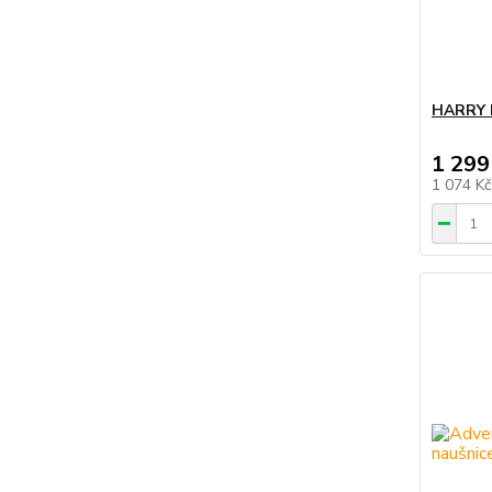
HARRY 
1 299
1 074 K