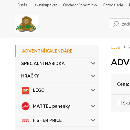
O nás
Jak nakupovat
Obchodní podmínky
Fotogalerie
Úvod
ADVENTNÍ KALENDÁŘE
ADV
SPECIÁLNÍ NABÍDKA
HRAČKY
Cena:
LEGO
Skl
MATTEL panenky
FISHER PRICE