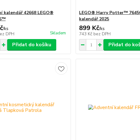
í kalendář 42668 LEGO®
LEGO® Harry Potter™ 7645
S™
kalendář 2025
č
899 Kč
/
ks
/
ks
Skladem
ez DPH
743 Kč
bez DPH
Přidat do košíku
Přidat do ko