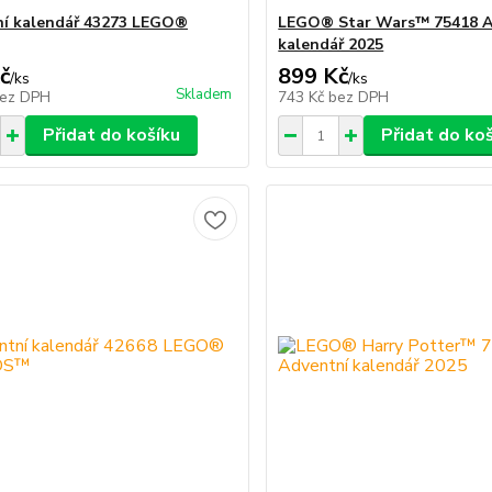
í kalendář 43273 LEGO®
LEGO® Star Wars™ 75418 A
kalendář 2025
č
899 Kč
/
ks
/
ks
Skladem
ez DPH
743 Kč
bez DPH
Přidat do košíku
Přidat do ko