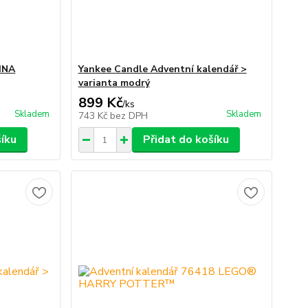
INA
Yankee Candle Adventní kalendář >
varianta modrý
899 Kč
/
ks
Skladem
Skladem
743 Kč
bez DPH
šíku
Přidat do košíku