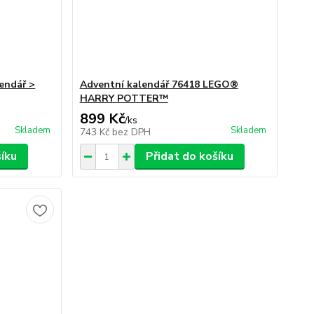
endář >
Adventní kalendář 76418 LEGO®
HARRY POTTER™
899 Kč
/
ks
Skladem
Skladem
743 Kč
bez DPH
šíku
Přidat do košíku