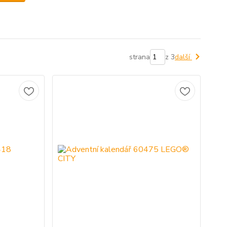
strana
z 3
další