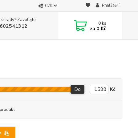
Přihlášení
CZK
 si rady? Zavolejte.
0
ks
602541312
za
0 Kč
Do
Kč
produkt
y