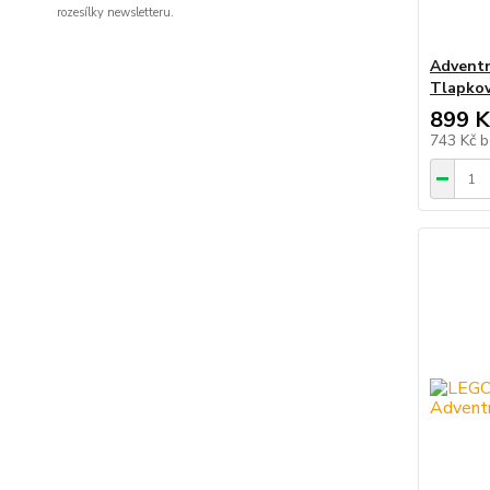
rozesílky newsletteru.
Adventn
Tlapkov
899 K
743 Kč
b