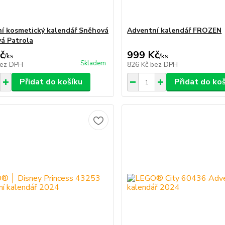
í kosmetický kalendář Sněhová
Adventní kalendář FROZEN
á Patrola
č
999 Kč
/
ks
/
ks
Skladem
ez DPH
826 Kč
bez DPH
Přidat do košíku
Přidat do ko