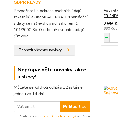
GDPR READY
Adventn
Bezpečnost a ochrana osobních údajů
FRIEND
zákazníků e-shopu ALENKA. Při nakládání
799 K
s daty se náš e-shop řídí zákonem č.
660 Kč
b
101/2000 Sb. O ochraně osobních údajů...
číst celé
Zobrazit všechny novinky
Nepropásněte novinky, akce
a slevy!
Můžete se kdykoli odhlásit. Zasíláme
jednou za 14 dní.
Přihlásit se
Souhlasím se
zpracováním osobních údajů
za účelem