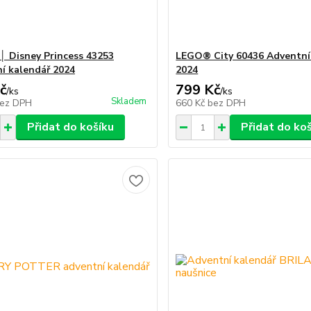
 Disney Princess 43253
LEGO® City 60436 Adventní
í kalendář 2024
2024
č
799 Kč
/
ks
/
ks
Skladem
ez DPH
660 Kč
bez DPH
Přidat do košíku
Přidat do ko