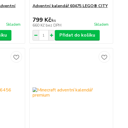
dventní
Adventní kalendář 60475 LEGO® CITY
799 Kč
/
ks
Skladem
Skladem
660 Kč
bez DPH
šíku
Přidat do košíku