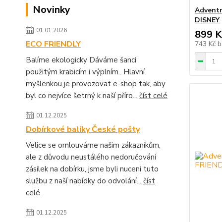
Novinky
Adventn
DISNEY
01.01.2026
899 K
ECO FRIENDLY
743 Kč
b
Balíme ekologicky Dáváme šanci
použitým krabicím i výplním.. Hlavní
myšlenkou je provozovat e-shop tak, aby
byl co nejvíce šetrný k naší příro...
číst celé
01.12.2025
Dobírkové balíky České pošty
Velice se omlouváme našim zákazníkům,
ale z důvodu neustálého nedoručování
zásilek na dobírku, jsme byli nuceni tuto
službu z naší nabídky do odvolání...
číst
celé
01.12.2025