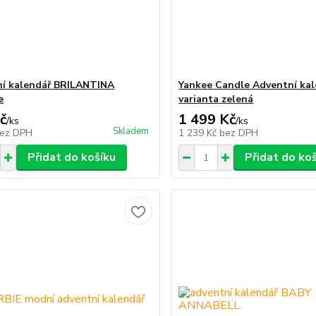
í kalendář BRILANTINA
Yankee Candle Adventní kal
e
varianta zelená
č
1 499 Kč
/
ks
/
ks
Skladem
ez DPH
1 239 Kč
bez DPH
Přidat do košíku
Přidat do ko