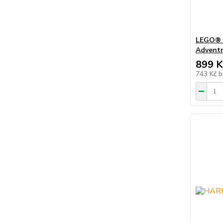
LEGO® │
Adventn
899 K
743 Kč
b