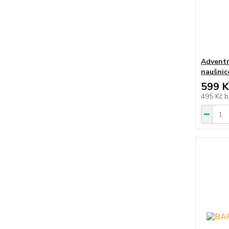
Adventn
naušnic
599 K
495 Kč
b