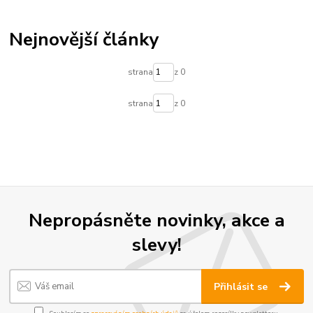
Nejnovější články
strana
z 0
strana
z 0
Nepropásněte novinky, akce a
slevy!
Přihlásit se