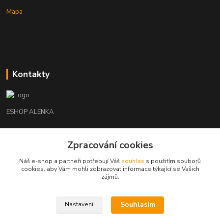
Mapa
Kontakty
ESHOP ALENKA
Ing. Martina Cikhartová
Zpracování cookies
+420602541312
8-20
Náš e-shop a partneři potřebují Váš
souhlas
s použitím souborů
cookies, aby Vám mohli zobrazovat informace týkající se Vašich
orechovka@inmes.cz
zájmů.
Souhlasím
Nastavení