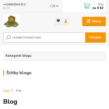
0
ks
+420602541312
CZK
za
0 Kč
8-20
Menu
Hledat
Kategorie blogu
Štítky blogu
Úvod
Blog
Blog