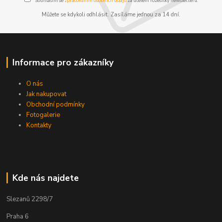
Souhlasím se
zpracováním osobních údajů
za účelem rozesílky newsletteru.
Můžete se kdykoli odhlásit. Zasíláme jednou za 14 dní.
Informace pro zákazníky
O nás
Jak nakupovat
Obchodní podmínky
Fotogalerie
Kontakty
Kde nás najdete
Slezanů 2298/7
Praha 6