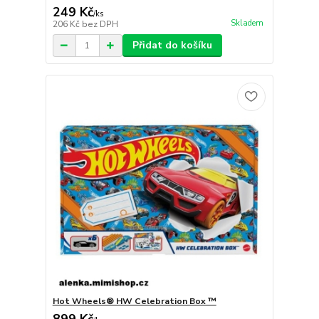
249 Kč
/
ks
Skladem
206 Kč
bez DPH
Přidat do košíku
Hot Wheels® HW Celebration Box ™
899 Kč