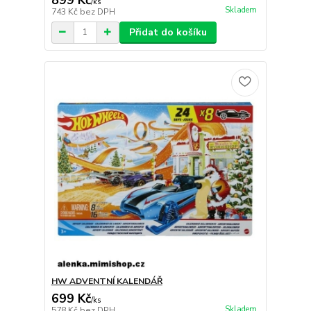
/
ks
Skladem
743 Kč
bez DPH
Přidat do košíku
HW ADVENTNÍ KALENDÁŘ
699 Kč
/
ks
Skladem
578 Kč
bez DPH