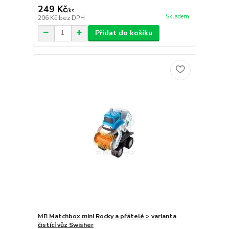
249 Kč
/
ks
Skladem
206 Kč
bez DPH
Přidat do košíku
MB Matchbox mini Rocky a přátelé > varianta
čistící vůz Swisher