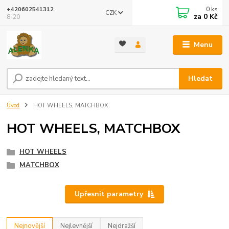
0
ks
+420602541312
CZK
za
0 Kč
8-20
Menu
Hledat
Úvod
HOT WHEELS, MATCHBOX
HOT WHEELS, MATCHBOX
HOT WHEELS
MATCHBOX
Upřesnit parametry
Nejnovější
Nejlevnější
Nejdražší