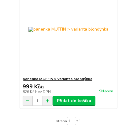
panenka MUFFIN > varianta blondýnka
999 Kč
/
ks
Skladem
826 Kč
bez DPH
Přidat do košíku
strana
z 1