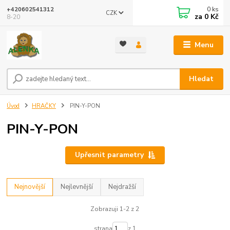
0
ks
+420602541312
CZK
za
0 Kč
8-20
Menu
Hledat
Úvod
HRAČKY
PIN-Y-PON
PIN-Y-PON
Upřesnit parametry
Nejnovější
Nejlevnější
Nejdražší
Zobrazuji 1-2 z 2
strana
z 1