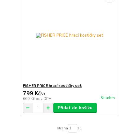
FISHER PRICE hrací kostičky set
799 Kč
/
ks
Skladem
660 Kč
bez DPH
Přidat do košíku
strana
z 1