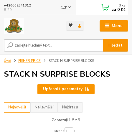
0
ks
+420602541312
CZK
za
0 Kč
8-20
Menu
Hledat
Úvod
FISHER PRICE
STACK N SURPRISE BLOCKS
STACK N SURPRISE BLOCKS
Upřesnit parametry
Nejnovější
Nejlevnější
Nejdražší
Zobrazuji 1-5 z 5
strana
z 1