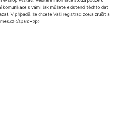
ám e-shop vystaví. Veškeré informace slouží pouze k
í komunikace s vámi. Jak můžete existenci těchto dat
at. V případě, že chcete Vaši registraci zcela zrušit a
@inmes.cz</span></p>