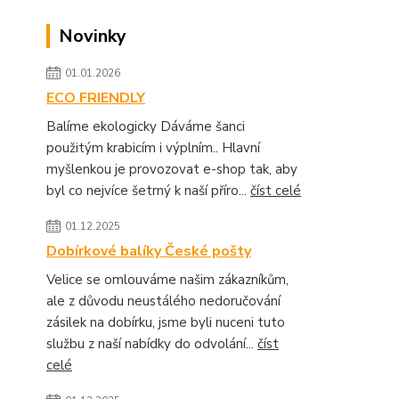
Novinky
01.01.2026
ECO FRIENDLY
Balíme ekologicky Dáváme šanci
použitým krabicím i výplním.. Hlavní
myšlenkou je provozovat e-shop tak, aby
byl co nejvíce šetrný k naší příro...
číst celé
01.12.2025
Dobírkové balíky České pošty
Velice se omlouváme našim zákazníkům,
ale z důvodu neustálého nedoručování
zásilek na dobírku, jsme byli nuceni tuto
službu z naší nabídky do odvolání...
číst
celé