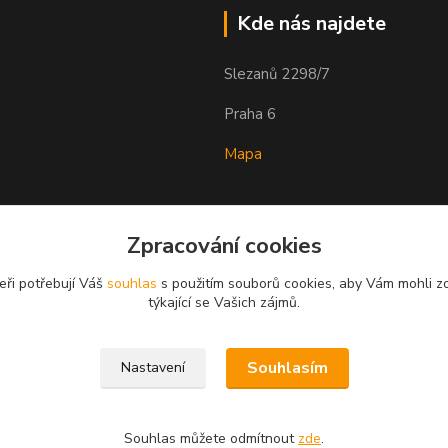
Kde nás najdete
Slezanů 2298/7
Praha 6
Mapa
Zpracování cookies
eři potřebují Váš
souhlas
s použitím souborů cookies, aby Vám mohli z
týkající se Vašich zájmů.
Souhlasím
Nastavení
Souhlas můžete odmítnout
zde
.