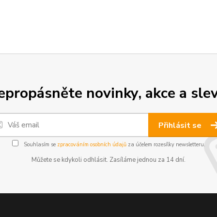
epropásněte novinky, akce a slev
Přihlásit se
Souhlasím se
zpracováním osobních údajů
za účelem rozesílky newsletteru.
Můžete se kdykoli odhlásit. Zasíláme jednou za 14 dní.