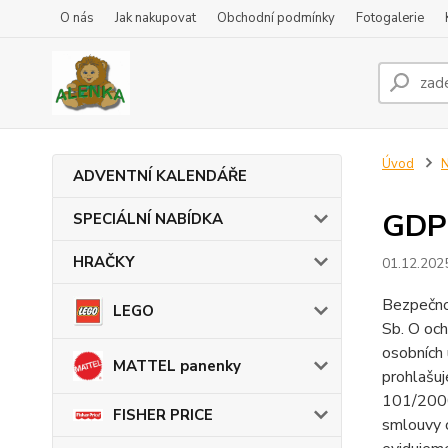
O nás
Jak nakupovat
Obchodní podmínky
Fotogalerie
Úvod
N
ADVENTNÍ KALENDÁŘE
GDP
SPECIÁLNÍ NABÍDKA
HRAČKY
01.12.202
Bezpečno
LEGO
Sb. O och
osobních 
MATTEL panenky
prohlašuj
101/2000S
FISHER PRICE
smlouvy o