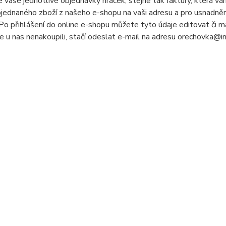
 vaše jednotlivé objednávky hraček, stejně tak faktury, která v
jednaného zboží z našeho e-shopu na vaši adresu a pro usnadněn
 Po přihlášení do online e-shopu můžete tyto údaje editovat či maz
e u nas nenakoupili, stačí odeslat e-mail na adresu orechovka