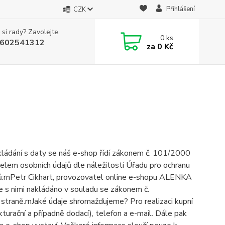
Přihlášení
CZK
 si rady? Zavolejte.
0
ks
602541312
za
0 Kč
ládání s daty se náš e-shop řídí zákonem č. 101/2000
elem osobních údajů dle náležitostí Úřadu pro ochranu
ajů:rnPetr Cikhart, provozovatel online e-shopu ALENKA
je s nimi nakládáno v souladu se zákonem č.
traně.rnJaké údaje shromažďujeme? Pro realizaci kupní
urační a případně dodací), telefon a e-mail. Dále pak