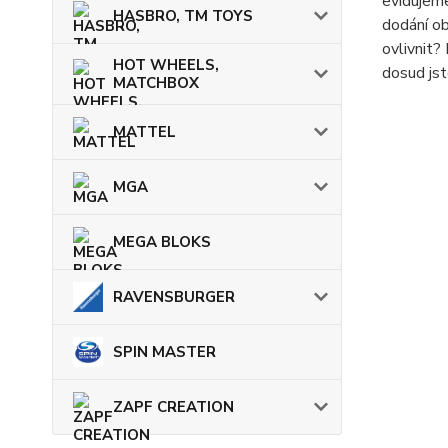
evidujeme
HASBRO, TM TOYS
dodání ob
ovlivnit?
HOT WHEELS,
dosud jst
MATCHBOX
MATTEL
MGA
MEGA BLOKS
RAVENSBURGER
SPIN MASTER
ZAPF CREATION