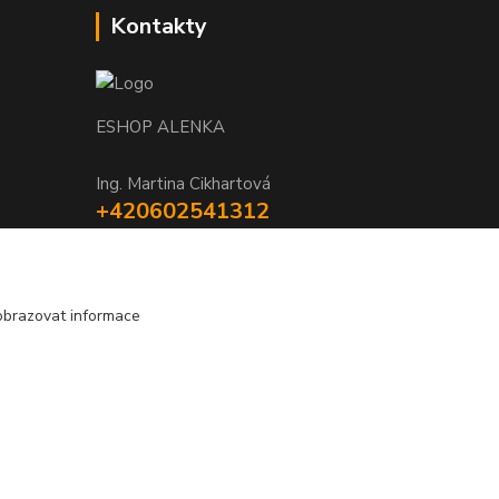
Kontakty
ESHOP ALENKA
Ing. Martina Cikhartová
+420602541312
8-20
orechovka@inmes.cz
obrazovat informace
Vytvořeno na
Eshop-rychle.cz