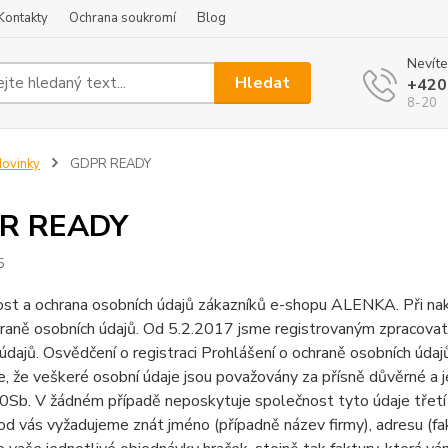
Kontakty
Ochrana soukromí
Blog
Nevíte
Hledat
+420
8-20
ovinky
GDPR READY
R READY
5
st a ochrana osobních údajů zákazníků e-shopu ALENKA. Při nak
raně osobních údajů. Od 5.2.2017 jsme registrovaným zpracovat
údajů. Osvědčení o registraci Prohlášení o ochraně osobních úd
e, že veškeré osobní údaje jsou považovány za přísně důvěrné a 
b. V žádném případě neposkytuje společnost tyto údaje třetí s
d vás vyžadujeme znát jméno (případně název firmy), adresu (fakt