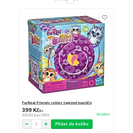
FurReal Friends rollies tajemní mazlíčci
399 Kč
/
ks
Skladem
330 Kč
bez DPH
Přidat do košíku