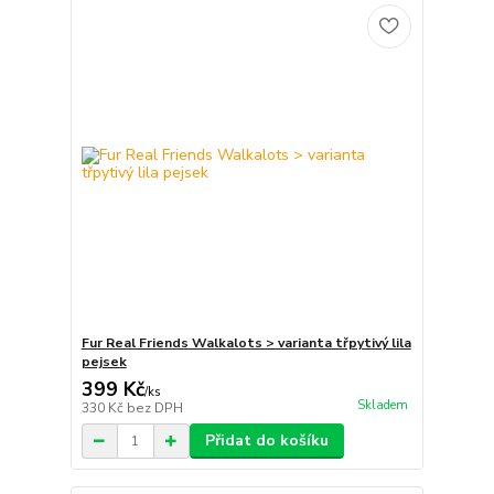
Fur Real Friends Walkalots > varianta třpytivý lila
pejsek
399 Kč
/
ks
Skladem
330 Kč
bez DPH
Přidat do košíku