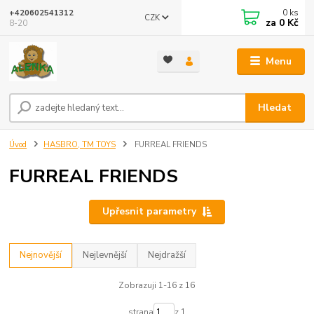
0
ks
+420602541312
CZK
za
0 Kč
8-20
Menu
Hledat
Úvod
HASBRO, TM TOYS
FURREAL FRIENDS
FURREAL FRIENDS
Upřesnit parametry
Nejnovější
Nejlevnější
Nejdražší
Zobrazuji 1-16 z 16
strana
z 1