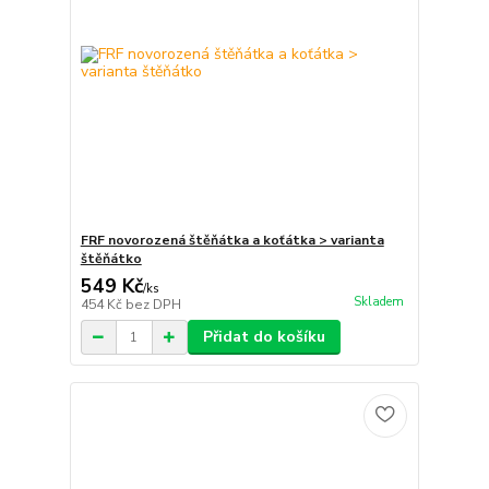
FRF novorozená štěňátka a koťátka > varianta
štěňátko
549 Kč
/
ks
Skladem
454 Kč
bez DPH
Přidat do košíku