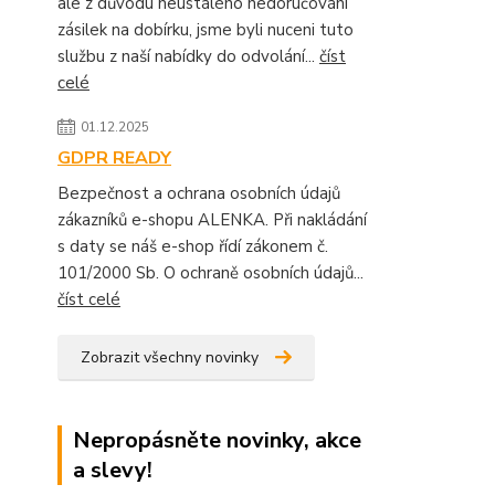
ale z důvodu neustálého nedoručování
zásilek na dobírku, jsme byli nuceni tuto
službu z naší nabídky do odvolání...
číst
celé
01.12.2025
GDPR READY
Bezpečnost a ochrana osobních údajů
zákazníků e-shopu ALENKA. Při nakládání
s daty se náš e-shop řídí zákonem č.
101/2000 Sb. O ochraně osobních údajů...
číst celé
Zobrazit všechny novinky
Nepropásněte novinky, akce
a slevy!