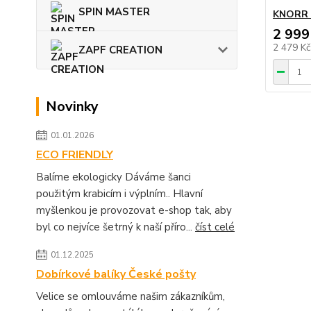
SPIN MASTER
KNORR s
2 999
2 479 K
ZAPF CREATION
Novinky
01.01.2026
ECO FRIENDLY
Balíme ekologicky Dáváme šanci
použitým krabicím i výplním.. Hlavní
myšlenkou je provozovat e-shop tak, aby
byl co nejvíce šetrný k naší příro...
číst celé
01.12.2025
Dobírkové balíky České pošty
Velice se omlouváme našim zákazníkům,