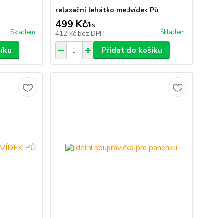
relaxační lehátko medvídek Pů
499 Kč
/
ks
Skladem
Skladem
412 Kč
bez DPH
šíku
Přidat do košíku