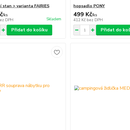
í stan > varianta FAIRIES
hopsadlo PONY
č
499 Kč
/
ks
/
ks
Skladem
ez DPH
412 Kč
bez DPH
Přidat do košíku
Přidat do ko