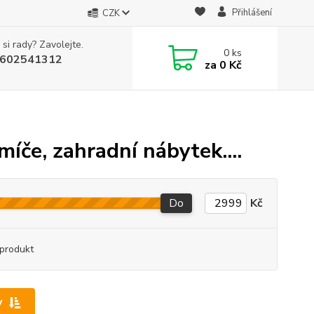
Přihlášení
CZK
 si rady? Zavolejte.
0
ks
602541312
za
0 Kč
míče, zahradní nábytek....
Do
Kč
produkt
y