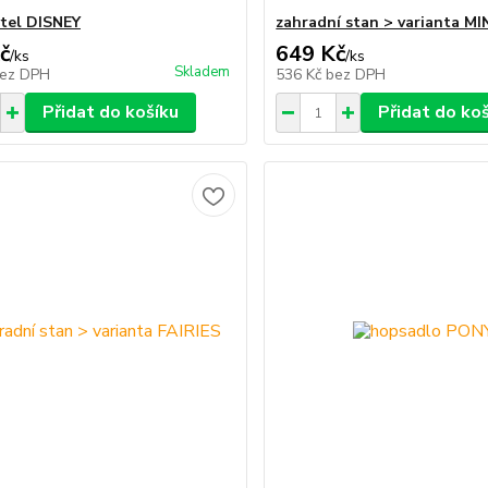
ytel DISNEY
zahradní stan > varianta MI
č
649 Kč
/
ks
/
ks
Skladem
ez DPH
536 Kč
bez DPH
Přidat do košíku
Přidat do ko