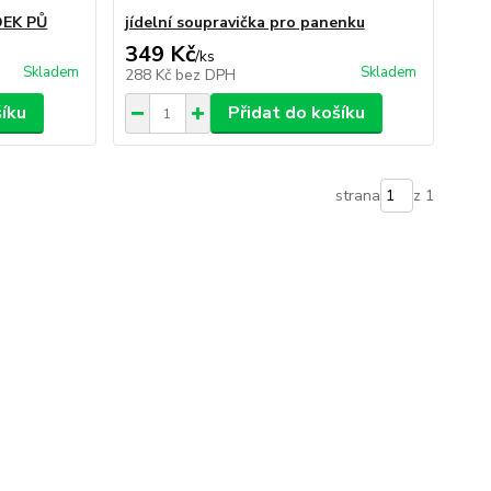
DEK PŮ
jídelní soupravička pro panenku
349 Kč
/
ks
Skladem
Skladem
288 Kč
bez DPH
šíku
Přidat do košíku
strana
z 1