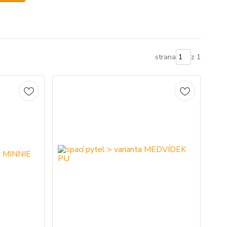
strana
z 1