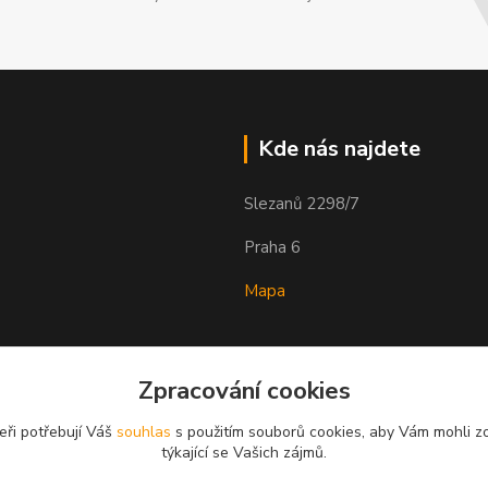
Kde nás najdete
Slezanů 2298/7
Praha 6
Mapa
Zpracování cookies
eři potřebují Váš
souhlas
s použitím souborů cookies, aby Vám mohli z
týkající se Vašich zájmů.