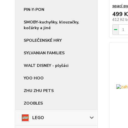
spací p
PIN-Y-PON
499 K
412 Kč
b
SMOBY-kuchyňky, klouzačky,
kočárky a jiné
SPOLEČENSKÉ HRY
SYLVANIAN FAMILIES
WALT DISNEY - plyšáci
YOO HOO
ZHU ZHU PETS
ZOOBLES
LEGO