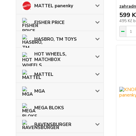
MATTEL panenky
zahradn
599 K
495 Kč
b
FISHER PRICE
HASBRO, TM TOYS
HOT WHEELS,
MATCHBOX
MATTEL
MGA
MEGA BLOKS
RAVENSBURGER