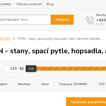
Kontakty
Ochrana soukromí
Blog
Nevíte
Hledat
+420
8-20
HRAČKY
JOHN - stany, spací pytle, hopsadla, míče, zahradní nábytek....
 - stany, spací pytle, hopsadla, 
Kč
Od
adem
Novinka
Akce
Doprava ZDARMA
TOP 
Upřesnit parametr