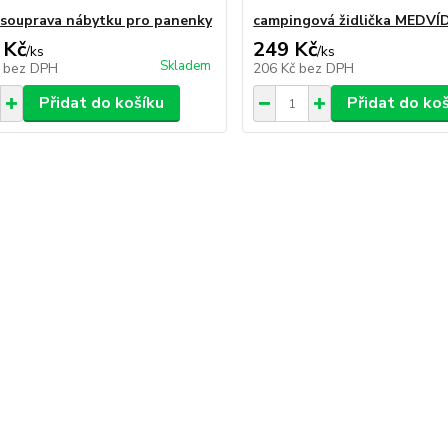
ouprava nábytku pro panenky
campingová židlička MEDVÍ
 Kč
249 Kč
/
ks
/
ks
Skladem
č
bez DPH
206 Kč
bez DPH
Přidat do košíku
Přidat do ko