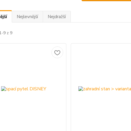
ější
Nejlevnější
Nejdražší
1-9 z 9