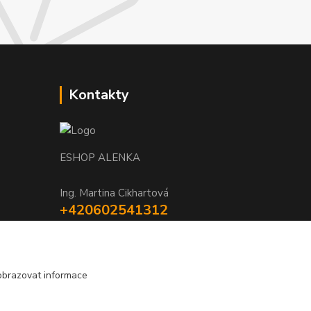
Kontakty
ESHOP ALENKA
Ing. Martina Cikhartová
+420602541312
8-20
orechovka@inmes.cz
obrazovat informace