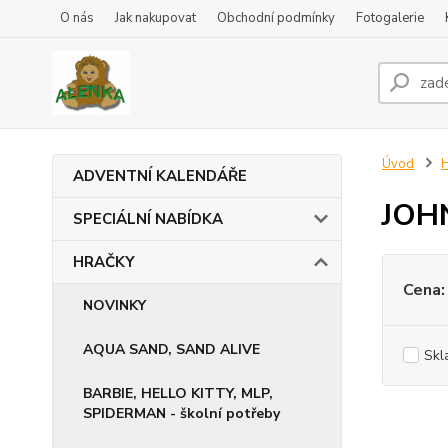
O nás
Jak nakupovat
Obchodní podmínky
Fotogalerie
Úvod
ADVENTNÍ KALENDÁŘE
JOHN
SPECIÁLNÍ NABÍDKA
HRAČKY
Cena:
NOVINKY
AQUA SAND, SAND ALIVE
Skl
BARBIE, HELLO KITTY, MLP,
SPIDERMAN - školní potřeby