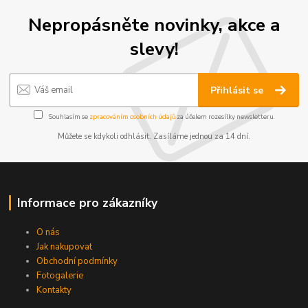
Nepropásněte novinky, akce a
slevy!
Přihlásit se
Souhlasím se
zpracováním osobních údajů
za účelem rozesílky newsletteru.
Můžete se kdykoli odhlásit. Zasíláme jednou za 14 dní.
Informace pro zákazníky
O nás
Jak nakupovat
Obchodní podmínky
Fotogalerie
Kontakty