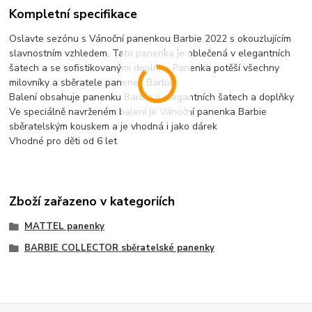
Kompletní specifikace
Oslavte sezónu s Vánoční panenkou Barbie 2022 s okouzlujícím
slavnostním vzhledem. Tato panenka je oblečená v elegantních
šatech a se sofistikovanými doplňky. Panenka potěší všechny
milovníky a sběratele panenek Barbie
Balení obsahuje panenku Barbie v elegantních šatech a doplňky
Ve speciálně navrženém balení je Vánoční panenka Barbie
sběratelským kouskem a je vhodná i jako dárek
Vhodné pro děti od 6 let
Zboží zařazeno v kategoriích
MATTEL panenky
BARBIE COLLECTOR sběratelské panenky