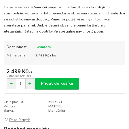
Oslavte sezónu s Vánoční panenkou Barbie 2022 s okouzlujícím
slavnostním vzhledem. Tato panenka je oblečená v elegantních šatech a
se sofistikovanými doplňky. Panenka potěší všechny milovníky a
sběratele panenek Barbie Balení obsahuje panenku Barbie v
elegantních šatech a doplňky Ve speciálně navr...
celý popis
Dostupnost
Skladem
Měrná cena
2 499 Kč / ks
2 499 Kč
/
ks
2 065 Kč
bez DPH
Přidat do košíku
Číslo produktu:
6996871
Výrobce:
MATTEL
Barva:
blondýnka
Do oblíbených