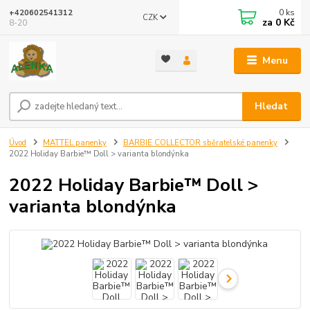
0
ks
+420602541312
CZK
za
0 Kč
8-20
Menu
Hledat
Úvod
MATTEL panenky
BARBIE COLLECTOR sběratelské panenky
2022 Holiday Barbie™ Doll > varianta blondýnka
2022 Holiday Barbie™ Doll >
varianta blondýnka