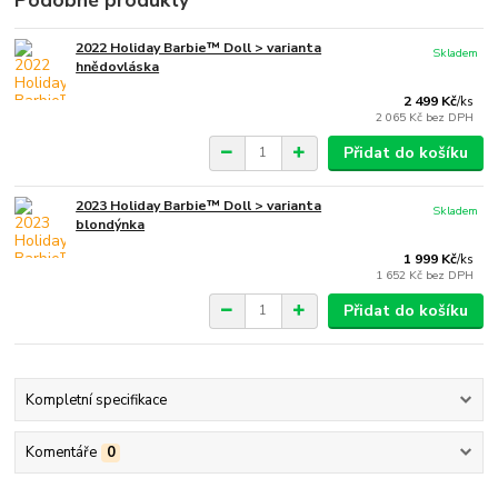
Podobné produkty
2022 Holiday Barbie™ Doll > varianta
Skladem
hnědovláska
2 499 Kč
/
ks
2 065 Kč
bez DPH
Přidat do košíku
2023 Holiday Barbie™ Doll > varianta
Skladem
blondýnka
1 999 Kč
/
ks
1 652 Kč
bez DPH
Přidat do košíku
Kompletní specifikace
Komentáře
0