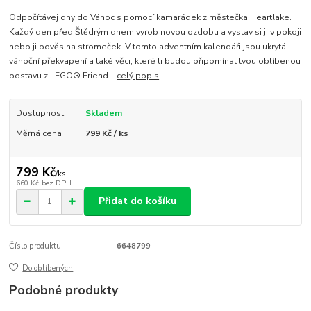
Odpočítávej dny do Vánoc s pomocí kamarádek z městečka Heartlake.
Každý den před Štědrým dnem vyrob novou ozdobu a vystav si ji v pokoji
nebo ji pověs na stromeček. V tomto adventním kalendáři jsou ukrytá
vánoční překvapení a také věci, které ti budou připomínat tvou oblíbenou
postavu z LEGO® Friend...
celý popis
Dostupnost
Skladem
Měrná cena
799 Kč / ks
799 Kč
/
ks
660 Kč
bez DPH
Přidat do košíku
Číslo produktu:
6648799
Do oblíbených
Podobné produkty