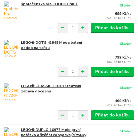
společenská hra CHOBOTNICE
Skladem
699 Kč
/
ks
578 Kč
bez DPH
Přidat do košíku
LEGO® DOTS 41948 Mega balení
Skladem
ozdob na tašku
799 Kč
/
ks
660 Kč
bez DPH
Přidat do košíku
LEGO® CLASSIC 11018 Kreativní
Skladem
zábava v oceánu
499 Kč
/
ks
412 Kč
bez DPH
Přidat do košíku
LEGO® DUPLO 10977 Moje první
Skladem
koťátko a štěňátko vydávající zvuky