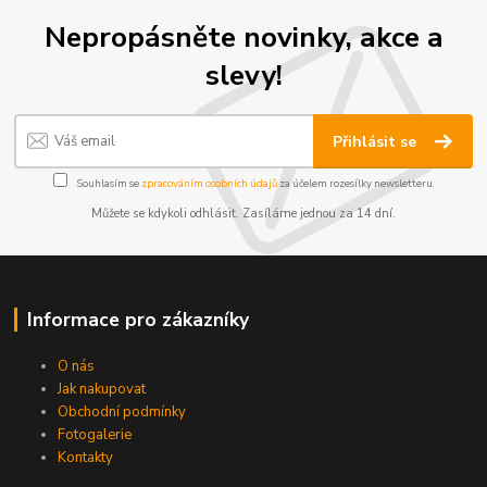
Nepropásněte novinky, akce a
slevy!
Přihlásit se
Souhlasím se
zpracováním osobních údajů
za účelem rozesílky newsletteru.
Můžete se kdykoli odhlásit. Zasíláme jednou za 14 dní.
Informace pro zákazníky
O nás
Jak nakupovat
Obchodní podmínky
Fotogalerie
Kontakty