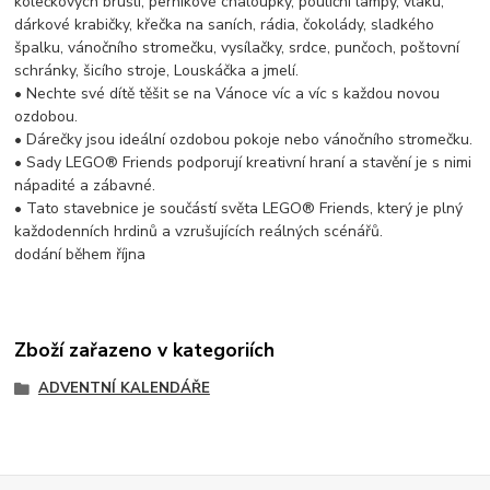
kolečkových bruslí, perníkové chaloupky, pouliční lampy, vlaku,
dárkové krabičky, křečka na saních, rádia, čokolády, sladkého
špalku, vánočního stromečku, vysílačky, srdce, punčoch, poštovní
schránky, šicího stroje, Louskáčka a jmelí.
• Nechte své dítě těšit se na Vánoce víc a víc s každou novou
ozdobou.
• Dárečky jsou ideální ozdobou pokoje nebo vánočního stromečku.
• Sady LEGO® Friends podporují kreativní hraní a stavění je s nimi
nápadité a zábavné.
• Tato stavebnice je součástí světa LEGO® Friends, který je plný
každodenních hrdinů a vzrušujících reálných scénářů.
dodání během října
Zboží zařazeno v kategoriích
ADVENTNÍ KALENDÁŘE