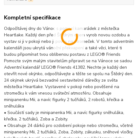
Kompletní specifikace
Odpočítávej dny do Vánoc s pomocí kamarádek z městečka
Heartlake. Každý den před Štědrým dnem vyrob novou ozdobu a
vystav si ji v pokoji nebo ji pověs na stromeček. V tomto adventním
kalendáři jsou ukrytá vánoční překvapení a také věci, které ti
budou připomínat tvou oblíbenou postavu z LEGO® Friends
Pomozte svým malým stavitelům připravit se na Vánoce se sadou
Adventní kalendář LEGO® Friends 41382. Nechte je každý den
otevřít nové okýnko, odpočítávejte a těšte se spolu na Štědrý den.
24 okýnek ukrývá bezvadné sestavitelné dárečky ze světa
městečka Heartlake. Vystavené v pokoji nebo pověšené na
stromečku k vám vnesou sváteční atmosféru. Obsahuje
minipanenku Mii, a navíc figurky 2 tučňáků, 2 robotů, křečka a
sněhuláka
• Součástí sady je minipanenka Mii, a navíc figurky sněhuláka,
křečka, 2 tučňáků, Zoba a Zobity.
• Obsahuje 24 dárků pro ozdobení pokoje nebo stromečku, včetně
minipanenky Mii, 2 tučňáků, Zoba, Zobity, zákusku, sněhové vločky,