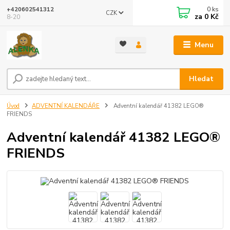
0
ks
+420602541312
CZK
za
0 Kč
8-20
Menu
Hledat
Úvod
ADVENTNÍ KALENDÁŘE
Adventní kalendář 41382 LEGO®
FRIENDS
Adventní kalendář 41382 LEGO®
FRIENDS