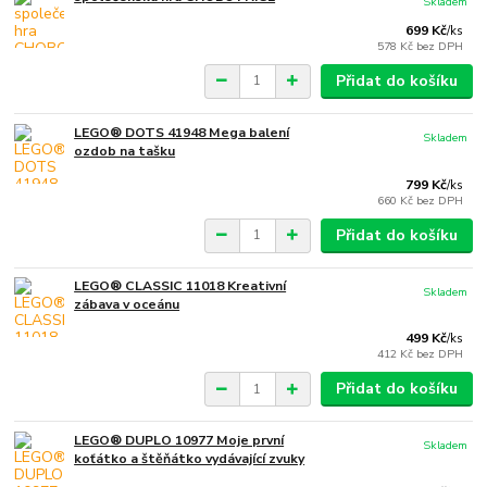
Skladem
699 Kč
/
ks
578 Kč
bez DPH
Přidat do košíku
LEGO® DOTS 41948 Mega balení
Skladem
ozdob na tašku
799 Kč
/
ks
660 Kč
bez DPH
Přidat do košíku
LEGO® CLASSIC 11018 Kreativní
Skladem
zábava v oceánu
499 Kč
/
ks
412 Kč
bez DPH
Přidat do košíku
LEGO® DUPLO 10977 Moje první
Skladem
koťátko a štěňátko vydávající zvuky