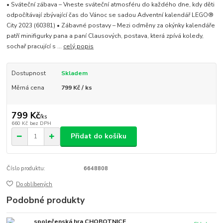
• Sváteční zábava – Vneste sváteční atmosféru do každého dne, kdy děti
odpočítávají zbývající čas do Vánoc se sadou Adventní kalendář LEGO®
City 2023 (60381) • Zábavné postavy – Mezi odměny za okýnky kalendáře
patří minifigurky pana a paní Clausových, postava, která zpívá koledy,
sochař pracující s ...
celý popis
Dostupnost
Skladem
Měrná cena
799 Kč / ks
799 Kč
/
ks
660 Kč
bez DPH
Přidat do košíku
Číslo produktu:
6648808
Do oblíbených
Podobné produkty
společenská hra CHOBOTNICE