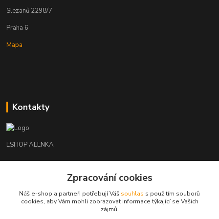
Slezanů 2298/7
Praha 6
Mapa
Kontakty
ESHOP ALENKA
Ing. Martina Cikhartová
Zpracování cookies
+420602541312
8-20
Náš e-shop a partneři potřebují Váš
souhlas
s použitím souborů
cookies, aby Vám mohli zobrazovat informace týkající se Vašich
orechovka@inmes.cz
zájmů.