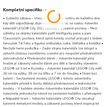
Kompletní specifikace
• Sváteční zábava – Vneste sváteční atmosféru do každého dne,
kdy děti odpočítávají zbývající čas do Vánoc se sadou Adventní
kalendář LEGO® City 2023 (60381) • Zábavné postavy – Mezi
odměny za okýnky kalendáře patří minifigurky pana a paní
Clausových, postava, která zpívá koledy, sochař pracující s ledem,
fanoušek TikToku a figurka sněhuláka, soba, štěňátka a koťátka •
Nechybí herní podložka – Zadní stranu kalendáře lze sklopit a
vytvořit útulnou zasněženou scenérii pro nespočet předvánočních
dobrodružství • Předvánoční dárek – Adventní kalendář plný
hraček je zábavný vánoční dárek pro děti a fanoušky stavebnic
LEGO® od 5 let • Rozměry – Adventní kalendář LEGO® City měří
26 cm na výšku, 38 cm na šířku a 7 cm do hloubky • Hraní bez
baterií – Sestavitelné modely LEGO® z tohoto adventního
kalendáře přivádí k životu dětská představivost • Jednoduché
modely – V každém okénku Adventního kalendáře LEGO® City
naleznete jednoduchý návod na sestavení každého z překvapení
• Nápadité hraní – Adventní kalendáře LEGO® City obsahují
barevné miniaturní modely a zábavné postavy, které inspirují ke