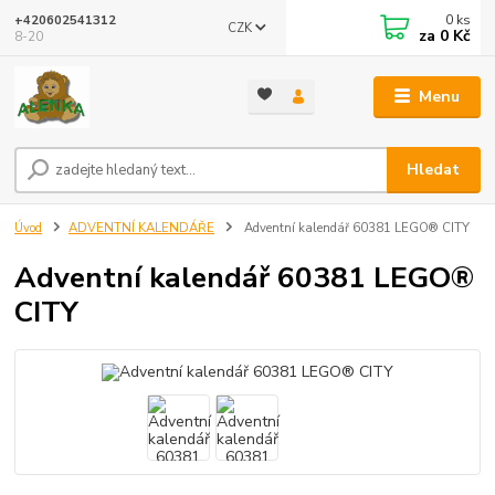
0
ks
+420602541312
CZK
za
0 Kč
8-20
Menu
Hledat
Úvod
ADVENTNÍ KALENDÁŘE
Adventní kalendář 60381 LEGO® CITY
Adventní kalendář 60381 LEGO®
CITY