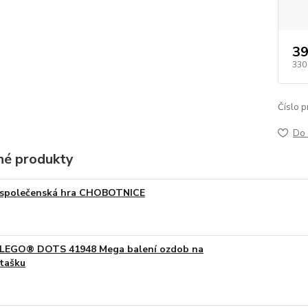
39
330
Číslo p
Do 
é produkty
společenská hra CHOBOTNICE
LEGO® DOTS 41948 Mega balení ozdob na
tašku