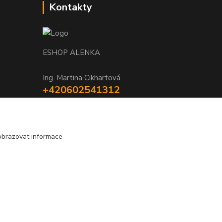
Kontakty
ESHOP ALENKA
Ing. Martina Cikhartová
+420602541312
8-20
orechovka@inmes.cz
obrazovat informace
Vytvořeno na
Eshop-rychle.cz