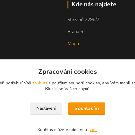
Kde nás najdete
Slezanů 2298/7
Praha 6
Mapa
Zpracování cookies
eři potřebují Váš
souhlas
s použitím souborů cookies, aby Vám mohli z
týkající se Vašich zájmů.
Souhlasím
Nastavení
Souhlas můžete odmítnout
zde
.