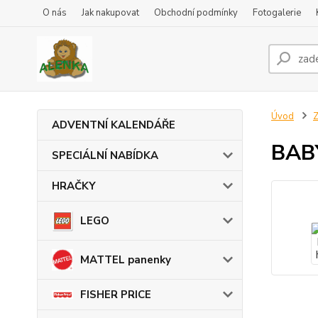
O nás
Jak nakupovat
Obchodní podmínky
Fotogalerie
Úvod
ADVENTNÍ KALENDÁŘE
BABY
SPECIÁLNÍ NABÍDKA
HRAČKY
LEGO
MATTEL panenky
FISHER PRICE