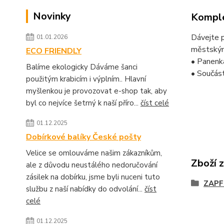
Novinky
Komple
Dávejte p
01.01.2026
městským
ECO FRIENDLY
• Panenk
Balíme ekologicky Dáváme šanci
• Součást
použitým krabicím i výplním.. Hlavní
myšlenkou je provozovat e-shop tak, aby
byl co nejvíce šetrný k naší příro...
číst celé
01.12.2025
Dobírkové balíky České pošty
Velice se omlouváme našim zákazníkům,
Zboží 
ale z důvodu neustálého nedoručování
zásilek na dobírku, jsme byli nuceni tuto
ZAPF
službu z naší nabídky do odvolání...
číst
celé
01.12.2025