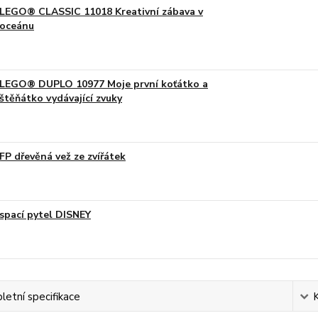
LEGO® CLASSIC 11018 Kreativní zábava v
oceánu
LEGO® DUPLO 10977 Moje první koťátko a
štěňátko vydávající zvuky
FP dřevěná vež ze zvířátek
spací pytel DISNEY
etní specifikace