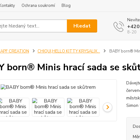
Kontakty
Ochrana soukromí
Blog
Nevíte
Hledat
+420
8-20
ZAPF CREATION
CHIQUI,HELLO KITTY KRYSALIX...
BABY born® Mini
 born® Minis hrací sada se sků
Dávejt
červen
městsk
Simon 
Dos
Měr