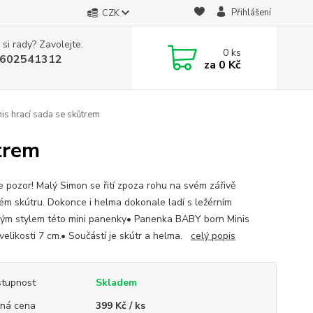
Přihlášení
CZK
 si rady? Zavolejte.
0
ks
602541312
za
0 Kč
s hrací sada se skůtrem
trem
e pozor! Malý Simon se řití zpoza rohu na svém zářivě
ém skútru. Dokonce i helma dokonale ladí s ležérním
ým stylem této mini panenky• Panenka BABY born Minis
velikosti 7 cm.• Součástí je skútr a helma.
celý popis
tupnost
Skladem
ná cena
399 Kč / ks