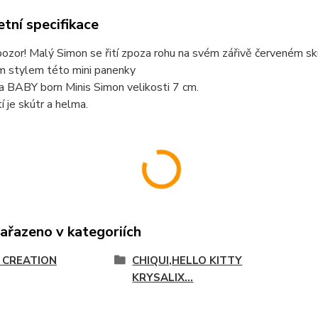
tní specifikace
ozor! Malý Simon se řití zpoza rohu na svém zářivě červeném sk
 stylem této mini panenky
a BABY born Minis Simon velikosti 7 cm.
í je skútr a helma.
zařazeno v kategoriích
 CREATION
CHIQUI,HELLO KITTY
KRYSALIX...