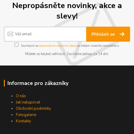
Nepropásněte novinky, akce a
slevy!
Přihlásit se
Souhlasím se
zpracováním osobních údajů
za účelem rozesílky newsletteru.
Můžete se kdykoli odhlásit. Zasíláme jednou za 14 dní.
Informace pro zákazníky
O nás
Jak nakupovat
Obchodní podmínky
Fotogalerie
Kontakty