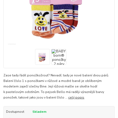
Zase tady řádil ponožkožrout? Nevadí, tady je nové balení dvou párů.
Balení číslo 1 s ponožkami v růžové a modré barvě je oblíbeným
modelem zaječí slečny Bine. Její růžová mašle se skvěle hodí
k pastelovým odstínům. To pejsek Bello má raději výraznější barvy
ponožek, takové jako jsou v balení číslo ...
celý popis
Dostupnost
Skladem