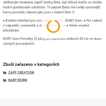
oblíbeným modelem zaječí slečny Bine. Její růžová mašle se skvěle
hodí k pastelovým odstínům. To pejsek Bello má raději výraznější
barvy ponožek, takové jako jsou v balení číslo 2.
• Kvalitní oblečení pro originální panenku BABY born. • Pro radost
z nápadité, rozmanité a dlouhotrvající hry. • Velmi snadné
převlékání.
BABY born Ponožky (2 páry) pro panenku velikosti 43 cm ve dvou
různých provedeních.
Zboží zařazeno v kategoriích
ZAPF CREATION
BABY BORN