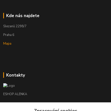
Kde nás najdete
Slezanů 2298/7
Praha 6
Mapa
Kontakty
ESHOP ALENKA
Ing. Martina Cikhartová
Zpracování cookies
+420602541312