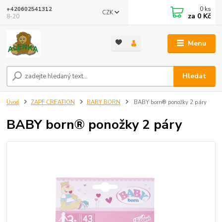
0
ks
+420602541312
CZK
za
0 Kč
8-20
Menu
Hledat
Úvod
ZAPF CREATION
BABY BORN
BABY born® ponožky 2 páry
BABY born® ponožky 2 páry