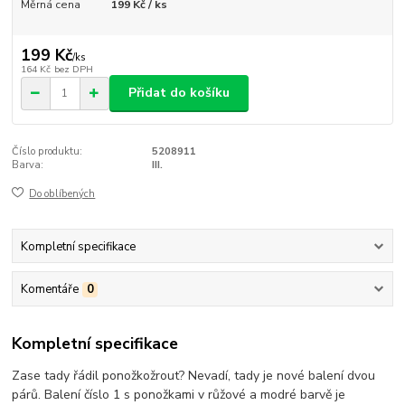
Měrná cena
199 Kč / ks
199 Kč
/
ks
164 Kč
bez DPH
Přidat do košíku
Číslo produktu:
5208911
Barva:
III.
Do oblíbených
Kompletní specifikace
Komentáře
0
Kompletní specifikace
Zase tady řádil ponožkožrout? Nevadí, tady je nové balení dvou
párů. Balení číslo 1 s ponožkami v růžové a modré barvě je