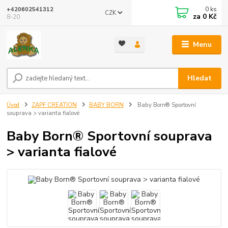
0
ks
+420602541312
CZK
za
0 Kč
8-20
Menu
Hledat
Úvod
ZAPF CREATION
BABY BORN
Baby Born® Sportovní
souprava > varianta fialové
Baby Born® Sportovní souprava
> varianta fialové