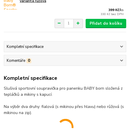
varianta růžová
399 Kč
/
ks
330 Kč
bez DPH
Přidat do košíku
Kompletní specifikace
Komentáře
0
Kompletní specifikace
Slušivá sportovní soupravička pro panenku BABY born složená z
tepláčků a mikiny s kapucí.
Na výběr dva druhy: fialová (s mikinou přes hlavu) nebo růžová (s
mikinou na zip).