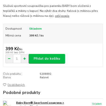
Slušivá sportovní soupravička pro panenku BABY born složená z
tepláčků a mikiny s kapucí. Na výběr dva druhy: fialová (s mikinou přes
hlavu) nebo růžová (s mikinou na zip).
celý popis
Dostupnost
Skladem
Měrná cena
399 Kč / ks
399 Kč
/
ks
330 Kč
bez DPH
Přidat do košíku
Číslo produktu:
5208892
Barva:
fialové
Do oblíbených
Podobné produkty
Baby Born® Sportovní souprava >
Skladem