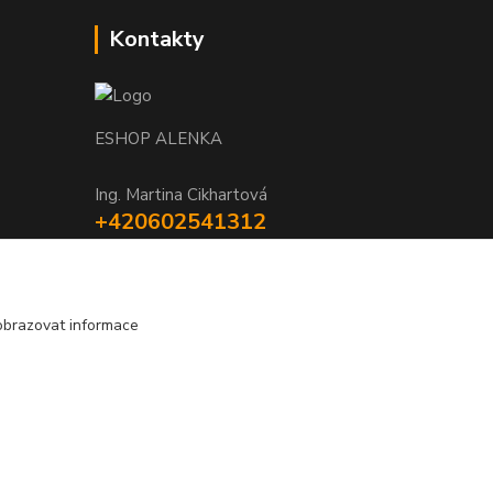
Kontakty
ESHOP ALENKA
Ing. Martina Cikhartová
+420602541312
8-20
orechovka@inmes.cz
obrazovat informace
Vytvořeno na
Eshop-rychle.cz