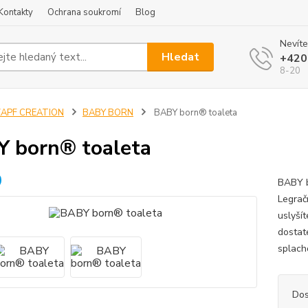
Kontakty
Ochrana soukromí
Blog
Nevíte
Hledat
+420
8-20
ZAPF CREATION
BABY BORN
BABY born® toaleta
 born® toaleta
BABY b
Legrač
uslyší
dostat
splach
Dos