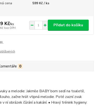
ná cena
599 Kč / ks
9 Kč
/
ks
Přidat do košíku
 Kč
bez DPH
III.
oblíbených
Komentáře
0
vuky a melodie: Jakmile BABY born sedí na toaletě,
louho, začne hrát vtipná melodie. Poté zazní zvuk
v ní obrázek čůrání a kakání. • Hravý trénink hygieny: