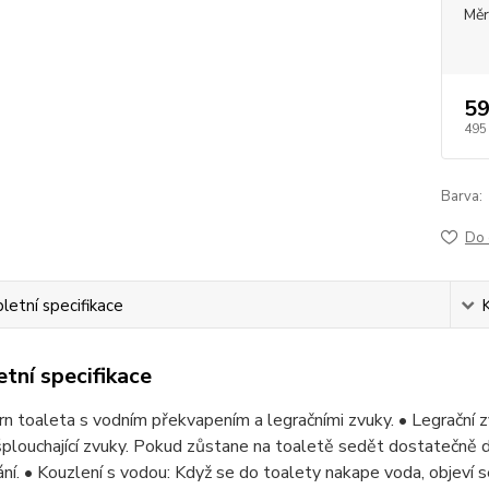
Měr
59
495
Barva:
Do 
etní specifikace
tní specifikace
 toaleta s vodním překvapením a legračními zvuky. • Legrační z
šplouchající zvuky. Pokud zůstane na toaletě sedět dostatečně d
ní. • Kouzlení s vodou: Když se do toalety nakape voda, objeví se 