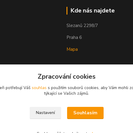
Kde nás najdete
Slezanů 2298/7
Praha 6
Mapa
Zpracování cookies
eři potřebují Váš
souhlas
s použitím souborů cookies, aby Vám mohli z
týkající se Vašich zájmů.
Souhlasím
Nastavení