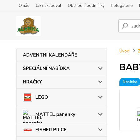
O nás
Jak nakupovat
Obchodní podmínky
Fotogalerie
Úvod
ADVENTNÍ KALENDÁŘE
BABY
SPECIÁLNÍ NABÍDKA
HRAČKY
Novinka
LEGO
MATTEL panenky
FISHER PRICE