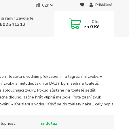
Přihlášení
CZK
 si rady? Zavolejte.
0
ks
602541312
za
0 Kč
orn toaleta s vodním překvapením a legračními zvuky. •
ní zvuky a melodie: Jakmile BABY born sedí na toaletě,
te šplouchající zvuky. Pokud zůstane na toaletě sedět
ečně dlouho, začne hrát vtipná melodie. Poté zazní zvuk
ování. • Kouzlení s vodou: Když se do toalety naka...
celý popis
tupnost
na dotaz