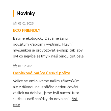
Novinky
01.01.2026
ECO FRIENDLY
Balíme ekologicky Dáváme šanci
použitým krabicím i výplním.. Hlavní
myšlenkou je provozovat e-shop tak, aby
byl co nejvíce šetrný k naší příro...
číst celé
01.12.2025
Dobírkové balíky České pošty
Velice se omlouváme našim zákazníkům,
ale z důvodu neustálého nedoručování
zásilek na dobírku, jsme byli nuceni tuto
službu z naší nabídky do odvolání...
číst
celé