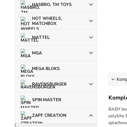
HASBRO, TM TOYS
HOT WHEELS,
MATCHBOX
MATTEL
MGA
MEGA BLOKS
Kompl
RAVENSBURGER
Komple
SPIN MASTER
BABY born
ZAPF CREATION
uslyšíte 
splachová