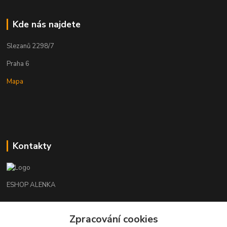
Kde nás najdete
Slezanů 2298/7
Praha 6
Mapa
Kontakty
ESHOP ALENKA
Ing. Martina Cikhartová
Zpracování cookies
+420602541312