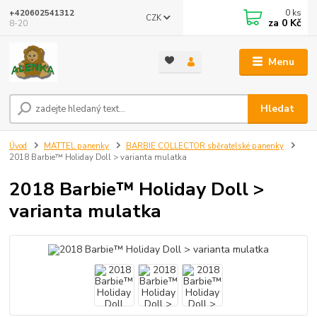
0
ks
+420602541312
CZK
za
0 Kč
8-20
Menu
Hledat
Úvod
MATTEL panenky
BARBIE COLLECTOR sběratelské panenky
2018 Barbie™ Holiday Doll > varianta mulatka
2018 Barbie™ Holiday Doll >
varianta mulatka