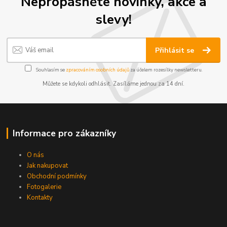
Nepropásněte novinky, akce a
slevy!
Přihlásit se
Souhlasím se
zpracováním osobních údajů
za účelem rozesílky newsletteru.
Můžete se kdykoli odhlásit. Zasíláme jednou za 14 dní.
Informace pro zákazníky
O nás
Jak nakupovat
Obchodní podmínky
Fotogalerie
Kontakty