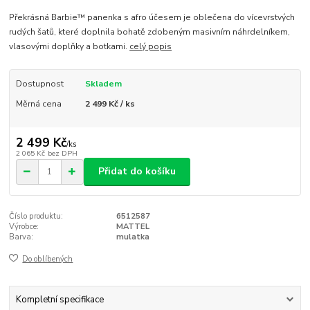
Překrásná Barbie™ panenka s afro účesem je oblečena do vícevrstvých
rudých šatů, které doplnila bohatě zdobeným masivním náhrdelníkem,
vlasovými doplňky a botkami.
celý popis
Dostupnost
Skladem
Měrná cena
2 499 Kč / ks
2 499 Kč
/
ks
2 065 Kč
bez DPH
Přidat do košíku
Číslo produktu:
6512587
Výrobce:
MATTEL
Barva:
mulatka
Do oblíbených
Kompletní specifikace