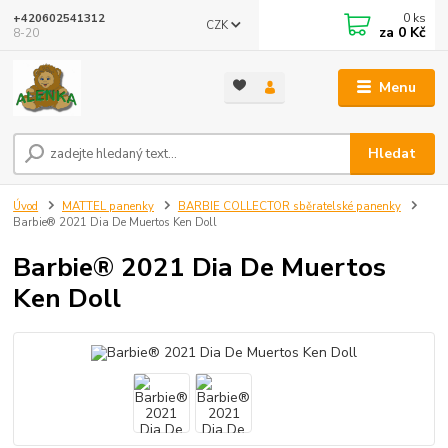
0
ks
+420602541312
CZK
za
0 Kč
8-20
Menu
Hledat
Úvod
MATTEL panenky
BARBIE COLLECTOR sběratelské panenky
Barbie® 2021 Dia De Muertos Ken Doll
Barbie® 2021 Dia De Muertos
Ken Doll