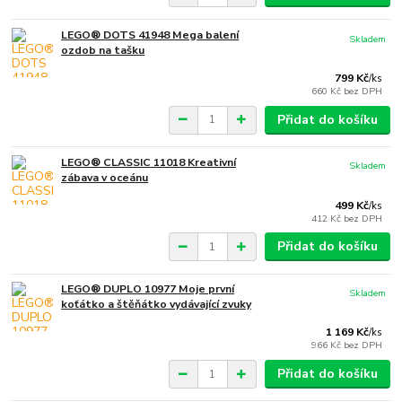
LEGO® DOTS 41948 Mega balení
Skladem
ozdob na tašku
799 Kč
/
ks
660 Kč
bez DPH
Přidat do košíku
LEGO® CLASSIC 11018 Kreativní
Skladem
zábava v oceánu
499 Kč
/
ks
412 Kč
bez DPH
Přidat do košíku
LEGO® DUPLO 10977 Moje první
Skladem
koťátko a štěňátko vydávající zvuky
1 169 Kč
/
ks
966 Kč
bez DPH
Přidat do košíku