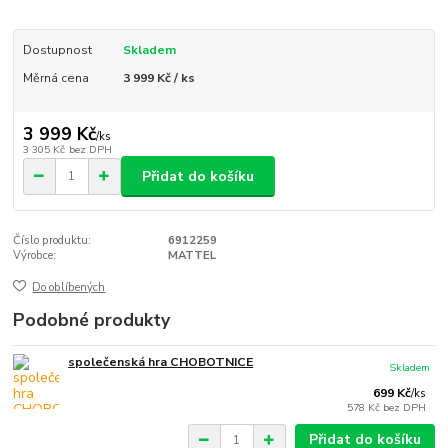
Dostupnost
Skladem
Měrná cena
3 999 Kč / ks
3 999 Kč
/
ks
3 305 Kč
bez DPH
Přidat do košíku
Číslo produktu:
6912259
Výrobce:
MATTEL
Do oblíbených
Podobné produkty
společenská hra CHOBOTNICE
Skladem
699 Kč
/
ks
578 Kč
bez DPH
Přidat do košíku