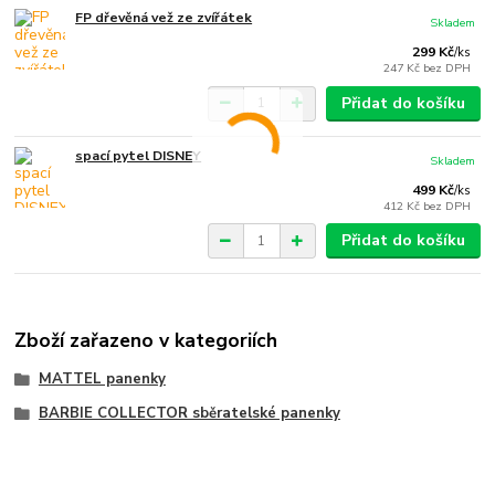
FP dřevěná vež ze zvířátek
Skladem
299 Kč
/
ks
247 Kč
bez DPH
Přidat do košíku
spací pytel DISNEY
Skladem
499 Kč
/
ks
412 Kč
bez DPH
Přidat do košíku
Zboží zařazeno v kategoriích
MATTEL panenky
BARBIE COLLECTOR sběratelské panenky