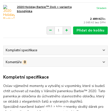
2020 Holiday Barbie™ Doll > varianta
Skladem
blondýnka
2 499 Kč
/
ks
2 065 Kč
bez DPH
Přidat do košíku
Kompletní specifikace
Komentáře
0
Kompletní specifikace
Oslav výjimečné momenty a vytvářej si vzpomínky, které si budeš
chtít uchovat už navždy s Vánoční panenkou Barbie™ 2020. Tato
panenka je oblečena do úchvatného slavnostního oblečku, který
se skládá z elegantních šatů a vybraných doplňků.
Speciálně navržené balení dělá z této panenky skvělý dárek pro