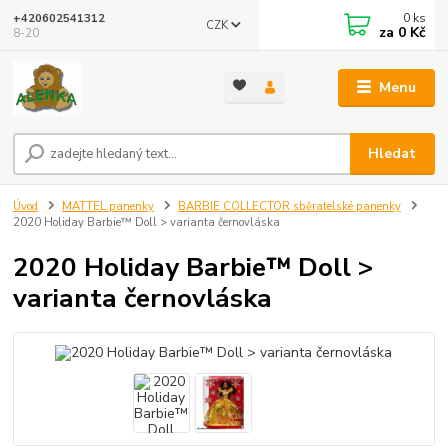
0
ks
+420602541312
CZK
za
0 Kč
8-20
Menu
Hledat
Úvod
MATTEL panenky
BARBIE COLLECTOR sběratelské panenky
2020 Holiday Barbie™ Doll > varianta černovláska
2020 Holiday Barbie™ Doll >
varianta černovláska