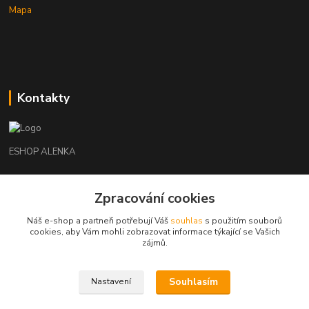
Mapa
Kontakty
ESHOP ALENKA
Ing. Martina Cikhartová
Zpracování cookies
+420602541312
8-20
Náš e-shop a partneři potřebují Váš
souhlas
s použitím souborů
cookies, aby Vám mohli zobrazovat informace týkající se Vašich
orechovka@inmes.cz
zájmů.
Souhlasím
Nastavení