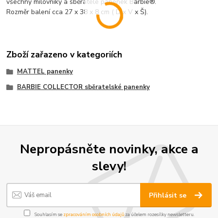
všechny milovníky a sběratele panenek Barbie®.
Rozměr balení cca 27 x 38 x 8 cm ( D x V x Š).
Zboží zařazeno v kategoriích
MATTEL panenky
BARBIE COLLECTOR sběratelské panenky
Nepropásněte novinky, akce a
slevy!
Přihlásit se
Souhlasím se
zpracováním osobních údajů
za účelem rozesílky newsletteru.