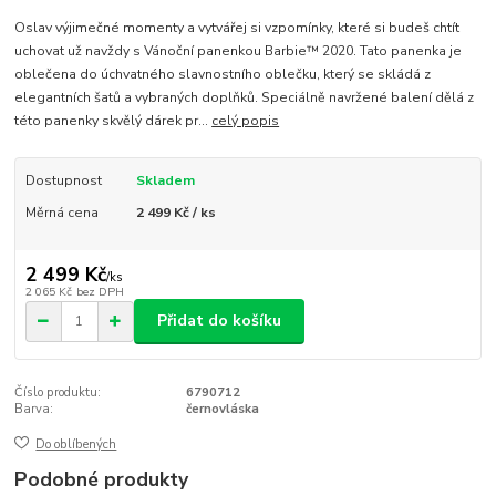
Oslav výjimečné momenty a vytvářej si vzpomínky, které si budeš chtít
uchovat už navždy s Vánoční panenkou Barbie™ 2020. Tato panenka je
oblečena do úchvatného slavnostního oblečku, který se skládá z
elegantních šatů a vybraných doplňků. Speciálně navržené balení dělá z
této panenky skvělý dárek pr...
celý popis
Dostupnost
Skladem
Měrná cena
2 499 Kč / ks
2 499 Kč
/
ks
2 065 Kč
bez DPH
Přidat do košíku
Číslo produktu:
6790712
Barva:
černovláska
Do oblíbených
Podobné produkty