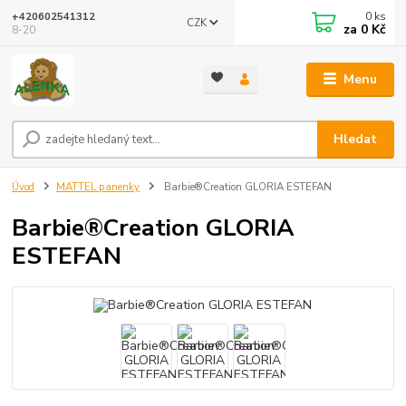
0
ks
+420602541312
CZK
za
0 Kč
8-20
Menu
Hledat
Úvod
MATTEL panenky
Barbie®Creation GLORIA ESTEFAN
Barbie®Creation GLORIA
ESTEFAN