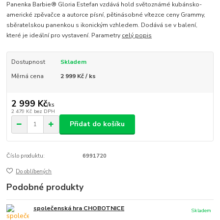
Panenka Barbie® Gloria Estefan vzdává hold světoznámé kubánsko-
americké zpěvačce a autorce písní, pětinásobné vítezce ceny Grammy,
sběratelskou panenkou s ikonickým vzhledem. Dodává se v balení,
které je ideální pro vystavení. Parametry
celý popis
Dostupnost
Skladem
Měrná cena
2 999 Kč / ks
2 999 Kč
/
ks
2 479 Kč
bez DPH
Přidat do košíku
Číslo produktu:
6991720
Do oblíbených
Podobné produkty
společenská hra CHOBOTNICE
Skladem