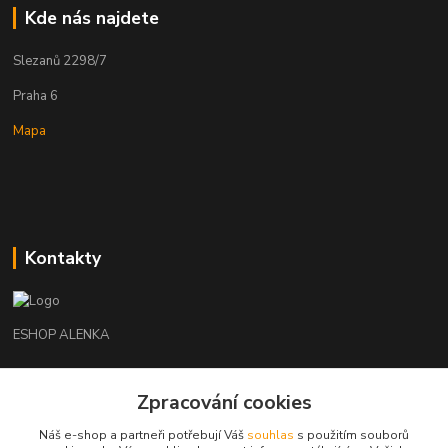
Kde nás najdete
Slezanů 2298/7
Praha 6
Mapa
Kontakty
ESHOP ALENKA
Ing. Martina Cikhartová
Zpracování cookies
+420602541312
8-20
Náš e-shop a partneři potřebují Váš
souhlas
s použitím souborů