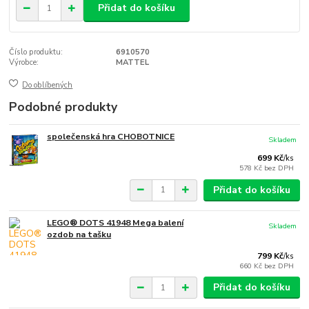
Přidat do košíku
Číslo produktu:
6910570
Výrobce:
MATTEL
Do oblíbených
Podobné produkty
společenská hra CHOBOTNICE
Skladem
699 Kč
/
ks
578 Kč
bez DPH
Přidat do košíku
LEGO® DOTS 41948 Mega balení
Skladem
ozdob na tašku
799 Kč
/
ks
660 Kč
bez DPH
Přidat do košíku