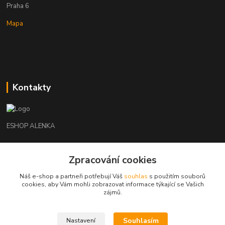
Praha 6
Mapa
Kontakty
ESHOP ALENKA
Ing. Martina Cikhartová
Zpracování cookies
+420602541312
8-20
Náš e-shop a partneři potřebují Váš
souhlas
s použitím souborů
cookies, aby Vám mohli zobrazovat informace týkající se Vašich
orechovka@inmes.cz
zájmů.
Souhlasím
Nastavení