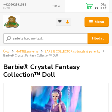
0
ks
+420602541312
CZK
za
0 Kč
8-20
Menu
Hledat
Úvod
MATTEL panenky
BARBIE COLLECTOR sběratelské panenky
Barbie® Crystal Fantasy Collection™ Doll
Barbie® Crystal Fantasy
Collection™ Doll