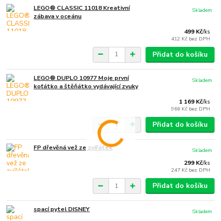
LEGO® CLASSIC 11018 Kreativní
Skladem
zábava v oceánu
499 Kč
/
ks
412 Kč
bez DPH
Přidat do košíku
LEGO® DUPLO 10977 Moje první
Skladem
koťátko a štěňátko vydávající zvuky
1 169 Kč
/
ks
966 Kč
bez DPH
Přidat do košíku
FP dřevěná vež ze zvířátek
Skladem
299 Kč
/
ks
247 Kč
bez DPH
Přidat do košíku
spací pytel DISNEY
Skladem