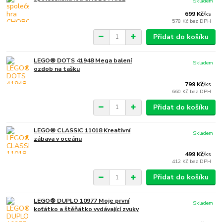
Skladem
699 Kč
/
ks
578 Kč
bez DPH
Přidat do košíku
LEGO® DOTS 41948 Mega balení
Skladem
ozdob na tašku
799 Kč
/
ks
660 Kč
bez DPH
Přidat do košíku
LEGO® CLASSIC 11018 Kreativní
Skladem
zábava v oceánu
499 Kč
/
ks
412 Kč
bez DPH
Přidat do košíku
LEGO® DUPLO 10977 Moje první
Skladem
koťátko a štěňátko vydávající zvuky