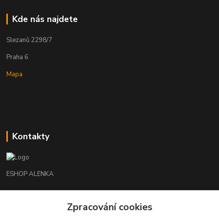
Kde nás najdete
Slezanů 2298/7
Praha 6
Mapa
Kontakty
ESHOP ALENKA
Ing. Martina Cikhartová
Zpracování cookies
+420602541312
8-20