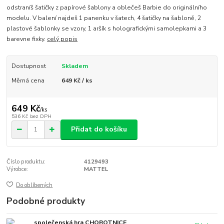
odstraníš šatičky z papírové šablony a oblečeš Barbie do originálního
modelu. V balení najdeš 1 panenku v šatech, 4 šatičky na šabloně, 2
plastové šablonky se vzory, 1 aršík s holografickými samolepkami a 3
barevne fixky.
celý popis
Dostupnost
Skladem
Měrná cena
649 Kč / ks
649 Kč
/
ks
536 Kč
bez DPH
Přidat do košíku
Číslo produktu:
4129493
Výrobce:
MATTEL
Do oblíbených
Podobné produkty
společenská hra CHOBOTNICE