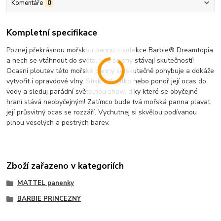
Komentáře
0
Kompletní specifikace
Poznej překrásnou mořskou pannu z kolekce Barbie® Dreamtopia
a nech se vtáhnout do světa, kde se sny stávají skutečností!
Ocasní ploutev této mořské panny se skutečně pohybuje a dokáže
vytvořit i opravdové vlny. Stiskni tlačítko nebo ponoř její ocas do
vody a sleduj parádní světelnou show, díky které se obyčejné
hraní stává neobyčejným! Zatímco bude tvá mořská panna plavat,
její průsvitný ocas se rozzáří. Vychutnej si skvělou podívanou
plnou veselých a pestrých barev.
Zboží zařazeno v kategoriích
MATTEL panenky
BARBIE PRINCEZNY