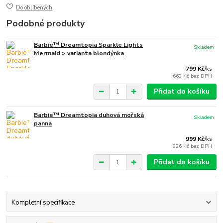
Do oblíbených
Podobné produkty
Barbie™ Dreamtopia Sparkle Lights
Skladem
Mermaid > varianta blondýnka
799 Kč
/
ks
660 Kč
bez DPH
Přidat do košíku
Barbie™ Dreamtopia duhová mořská
Skladem
panna
999 Kč
/
ks
826 Kč
bez DPH
Přidat do košíku
Kompletní specifikace