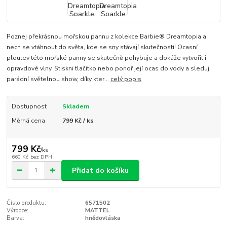
Poznej překrásnou mořskou pannu z kolekce Barbie® Dreamtopia a
nech se vtáhnout do světa, kde se sny stávají skutečností! Ocasní
ploutev této mořské panny se skutečně pohybuje a dokáže vytvořit i
opravdové vlny. Stiskni tlačítko nebo ponoř její ocas do vody a sleduj
parádní světelnou show, díky kter...
celý popis
Dostupnost
Skladem
Měrná cena
799 Kč / ks
799 Kč
/
ks
660 Kč
bez DPH
Přidat do košíku
Číslo produktu:
6571502
Výrobce:
MATTEL
Barva:
hnědovláska