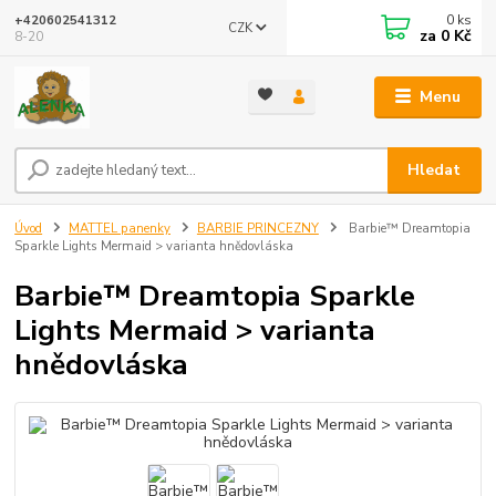
0
ks
+420602541312
CZK
za
0 Kč
8-20
Menu
Hledat
Úvod
MATTEL panenky
BARBIE PRINCEZNY
Barbie™ Dreamtopia
Sparkle Lights Mermaid > varianta hnědovláska
Barbie™ Dreamtopia Sparkle
Lights Mermaid > varianta
hnědovláska