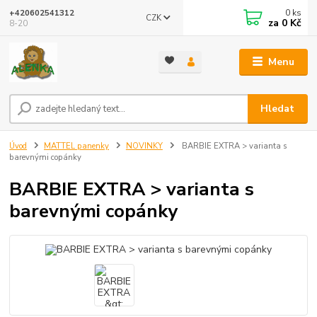
0
ks
+420602541312
CZK
za
0 Kč
8-20
Menu
Hledat
Úvod
MATTEL panenky
NOVINKY
BARBIE EXTRA > varianta s
barevnými copánky
BARBIE EXTRA > varianta s
barevnými copánky