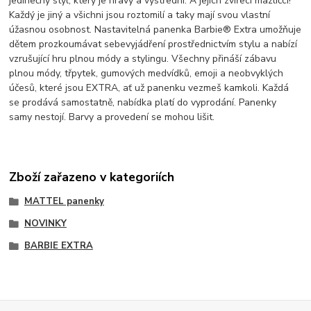
jedinečný styl, který je hravý a výstřední. A jejich zvířecí mazlíčci!
Každý je jiný a všichni jsou roztomilí a taky mají svou vlastní
úžasnou osobnost. Nastavitelná panenka Barbie® Extra umožňuje
dětem prozkoumávat sebevyjádření prostřednictvím stylu a nabízí
vzrušující hru plnou módy a stylingu. Všechny přináší zábavu
plnou módy, třpytek, gumových medvídků, emoji a neobvyklých
účesů, které jsou EXTRA, ať už panenku vezmeš kamkoli. Každá
se prodává samostatně, nabídka platí do vyprodání. Panenky
samy nestojí. Barvy a provedení se mohou lišit.
Zboží zařazeno v kategoriích
MATTEL panenky
NOVINKY
BARBIE EXTRA