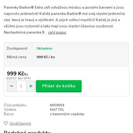
Panenky Barbie® Extra září odvážnou módou a jasnými barvami a jsou
naprosto jedinečné! Každá panenka Barbie® má svůj vlastní jedinečný
styl, který je hravý a výstřední. A jejich zvířecí mazlíčci! Každý je jiný a
všichni jsou roztomilí a taky mají svou vlastní úžasnou osobnost.
Nastavitelná panenka B...
celý popis
Dostupnost
Skladem
Měrná cena
999 Kč / ks
999 Kč
/
ks
826 Kč
bez DPH
Přidat do košíku
Číslo produktu:
6859656
Výrobce:
MATTEL
Barva:
s barevnými copánky
Do oblíbených