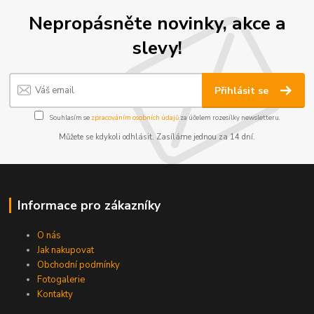
Nepropásněte novinky, akce a
slevy!
Přihlásit se
Souhlasím se
zpracováním osobních údajů
za účelem rozesílky newsletteru.
Můžete se kdykoli odhlásit. Zasíláme jednou za 14 dní.
Informace pro zákazníky
O nás
Jak nakupovat
Obchodní podmínky
Fotogalerie
Kontakty