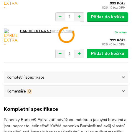
999 Kč
/
ks
826 Kč
bez DPH
Přidat do košíku
BARBIE EXTRA > varianta duha
Skladem
999 Kč
/
ks
826 Kč
bez DPH
Přidat do košíku
Kompletní specifikace
Komentáře
0
Kompletní specifikace
Panenky Barbie® Extra září odvážnou módou a jasnými barvami a
jsou naprosto jedinečné! Každá panenka Barbie® má svůj vlastní