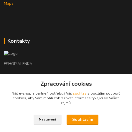
Mapa
Kontakty
ESHOP ALENKA
Ing. Martina Cikhartová
+420602541312
Zpracování cookies
8-20
Náš e-shop a partneři potřebují Váš
souhlas
s použitím souborů
cookies, aby Vám mohli zobrazovat informace týkající se Vašich
orechovka@inmes.cz
zájmů.
Souhlasím
Nastavení