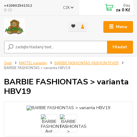
0
ks
+420602541312
CZK
za
0 Kč
8-20
Menu
Hledat
Úvod
MATTEL panenky
BARBIE FASHIONTAS-FASHION FEVER
BARBIE FASHIONTAS > varianta HBV19
BARBIE FASHIONTAS > varianta
HBV19