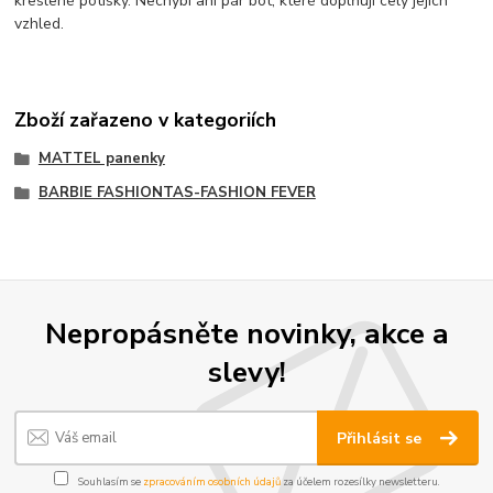
kreslené potisky. Nechybí ani pár bot, které doplňují celý jejich
vzhled.
Zboží zařazeno v kategoriích
MATTEL panenky
BARBIE FASHIONTAS-FASHION FEVER
Nepropásněte novinky, akce a
slevy!
Přihlásit se
Souhlasím se
zpracováním osobních údajů
za účelem rozesílky newsletteru.