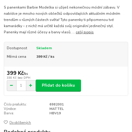
S panenkami Barbie Modelka si užiješ nekonečnou módní zábavu. V
nabídce je mnoho nových oblečků odpovídajících aktuálním módním
trendům v různých částech světa! Tyto panenky ti připomenou tvé
kamarádky – z nichž má určitě každá svůj originální jedinečný styl.
Panenky mají různé účesy a barvy vlasů, ...
celý popis
Dostupnost
Skladem
Měrná cena
399 Kč / ks
399 Kč
/
ks
330 Kč
bez DPH
Přidat do košíku
Číslo produktu:
6982001
Výrobce:
MATTEL
Barva:
HBV19
Do oblíbených