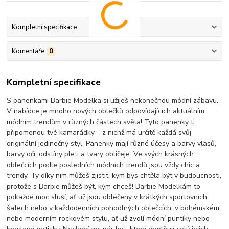
Kompletní specifikace
Komentáře
0
Kompletní specifikace
S panenkami Barbie Modelka si užiješ nekonečnou módní zábavu.
V nabídce je mnoho nových oblečků odpovídajících aktuálním
módním trendům v různých částech světa! Tyto panenky ti
připomenou tvé kamarádky – z nichž má určitě každá svůj
originální jedinečný styl. Panenky mají různé účesy a barvy vlasů,
barvy očí, odstíny pleti a tvary obličeje. Ve svých krásných
oblečcích podle posledních módních trendů jsou vždy chic a
trendy. Ty díky nim můžeš zjistit, kým bys chtěla být v budoucnosti,
protože s Barbie můžeš být, kým chceš! Barbie Modelkám to
pokaždé moc sluší, ať už jsou oblečeny v krátkých sportovních
šatech nebo v každodenních pohodlných oblečcích, v bohémském
nebo moderním rockovém stylu, ať už zvolí módní puntíky nebo