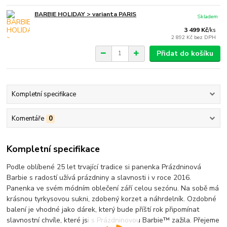
BARBIE HOLIDAY > varianta PARIS
Skladem
3 499 Kč
/
ks
2 892 Kč
bez DPH
Přidat do košíku
Kompletní specifikace
Komentáře
0
Kompletní specifikace
Podle oblíbené 25 let trvající tradice si panenka Prázdninová
Barbie s radostí užívá prázdniny a slavnosti i v roce 2016.
Panenka ve svém módním oblečení září celou sezónu. Na sobě má
krásnou tyrkysovou sukni, zdobený korzet a náhrdelník. Ozdobné
balení je vhodné jako dárek, který bude příští rok připomínat
slavnostní chvíle, které jsi s Prázdninovou Barbie™ zažila. Přejeme