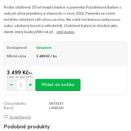
Podle oblíbené 25 let trvající tradice si panenka Prázdninová Barbie s
radostí užívá prázdniny a slavnosti i v roce 2016. Panenka ve svém
módním oblečení září celou sezónu. Na sobě má krásnou tyrkysovou
sukni, zdobený korzet a náhrdelník. Ozdobné balení je vhodné jako
dárek, který bude příští rok př...
celý popis
Dostupnost
Skladem
Měrná cena
3 499 Kč / ks
3 499 Kč
/
ks
2 892 Kč
bez DPH
Přidat do košíku
Číslo produktu:
5973167
Barva:
LONDON
Do oblíbených
Podobné produkty