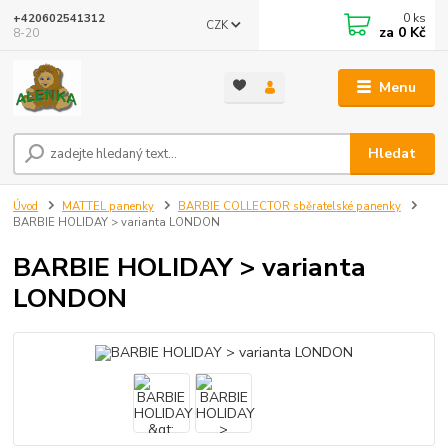
0
ks
+420602541312
CZK
za
0 Kč
8-20
Menu
Hledat
Úvod
MATTEL panenky
BARBIE COLLECTOR sběratelské panenky
BARBIE HOLIDAY > varianta LONDON
BARBIE HOLIDAY > varianta
LONDON