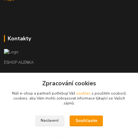
Kontakty
ESHOP ALENKA
Ing. Martina Cikhartová
Zpracování cookies
+420602541312
8-20
Náš e-shop a partneři potřebují Váš
souhlas
s použitím souborů
cookies, aby Vám mohli zobrazovat informace týkající se Vašich
orechovka@inmes.cz
zájmů.
Souhlasím
Nastavení