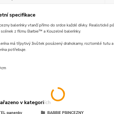
tní specifikace
cezny balerínky vtančí přímo do srdce každé dívky. Realistické pó
 scének z filmu Barbie™ a Kouzelné balerínky.
erína má třpytivý živůtek posázený drahokamy, roztomilé tutu a p
rína potřebuje.
9cm
zařazeno v kategoriích
EL panenky
BARBIE PRINCEZNY