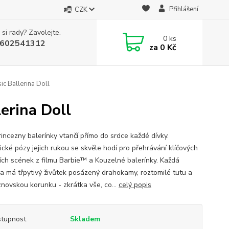
Přihlášení
CZK
 si rady? Zavolejte.
0
ks
602541312
za
0 Kč
ic Ballerina Doll
erina Doll
rincezny balerínky vtančí přímo do srdce každé dívky.
ické pózy jejich rukou se skvěle hodí pro přehrávání klíčových
ích scének z filmu Barbie™ a Kouzelné balerínky. Každá
na má třpytivý živůtek posázený drahokamy, roztomilé tutu a
znovskou korunku - zkrátka vše, co...
celý popis
tupnost
Skladem