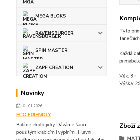
MEGA BLOKS
Komple
Tyto prin
RAVENSBURGER
tanečních
SPIN MASTER
Každá bal
primabale
ZAPF CREATION
Věk: 3+
Výška: 2
Novinky
01.01.2026
ECO FRIENDLY
Balíme ekologicky Dáváme šanci
Zboží 
použitým krabicím i výplním.. Hlavní
MATT
myšlenkou je provozovat e-shop tak, aby