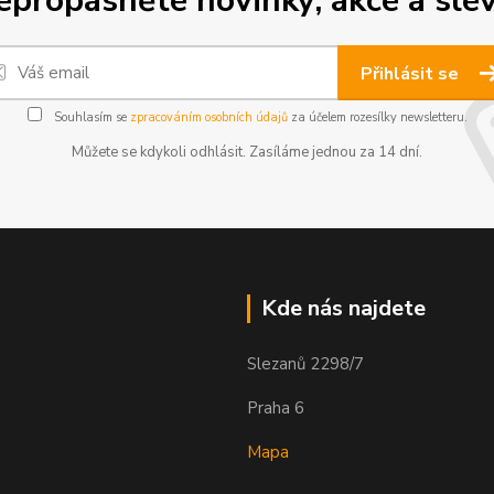
epropásněte novinky, akce a slev
Přihlásit se
Souhlasím se
zpracováním osobních údajů
za účelem rozesílky newsletteru.
Můžete se kdykoli odhlásit. Zasíláme jednou za 14 dní.
Kde nás najdete
Slezanů 2298/7
Praha 6
Mapa