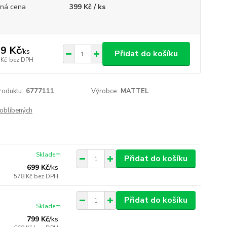
ná cena
399 Kč / ks
9 Kč
/
ks
Přidat do košíku
 Kč
bez DPH
roduktu:
6777111
Výrobce:
MATTEL
oblíbených
Skladem
Přidat do košíku
699 Kč
/
ks
578 Kč
bez DPH
Přidat do košíku
Skladem
799 Kč
/
ks