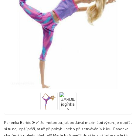
Panenka Barbie® ví, že metodou, jak podávat maximální výkon, je dopřát
si tu nejlepší péči, ať už při pohybu nebo při setrvávání v klidu! Panenka
stvořená k pohybu Barbie® Made to Move™ dokáže ztvárnit realistický