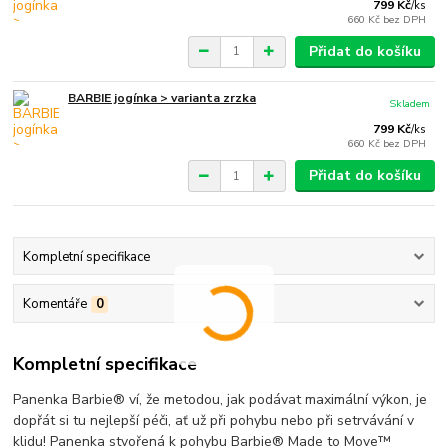
799 Kč
/
ks
660 Kč
bez DPH
Přidat do košíku
BARBIE jogínka > varianta zrzka
Skladem
799 Kč
/
ks
660 Kč
bez DPH
Přidat do košíku
Kompletní specifikace
Komentáře
0
Kompletní specifikace
Panenka Barbie® ví, že metodou, jak podávat maximální výkon, je
dopřát si tu nejlepší péči, ať už při pohybu nebo při setrvávání v
klidu! Panenka stvořená k pohybu Barbie® Made to Move™