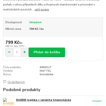
pohyb v obou případech díky schopnosti manévrování a pózování v
realistických pozicích...
celý popis
Dostupnost
Skladem
Měrná cena
799 Kč / ks
799 Kč
/
ks
660 Kč
bez DPH
Přidat do košíku
Číslo produktu:
6860527
Výrobce:
MATTEL
Barva:
blondýnka
Do oblíbených
Podobné produkty
BARBIE jogínka > varianta tmavovláska
Skladem