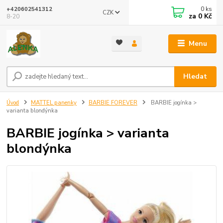
0
ks
+420602541312
CZK
za
0 Kč
8-20
Menu
Hledat
Úvod
MATTEL panenky
BARBIE FOREVER
BARBIE jogínka >
varianta blondýnka
BARBIE jogínka > varianta
blondýnka