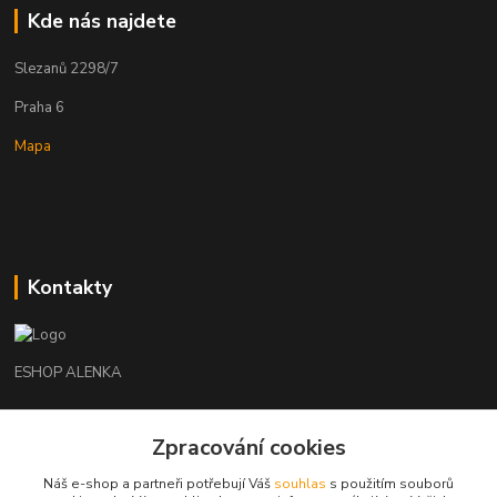
Kde nás najdete
Slezanů 2298/7
Praha 6
Mapa
Kontakty
ESHOP ALENKA
Ing. Martina Cikhartová
Zpracování cookies
+420602541312
8-20
Náš e-shop a partneři potřebují Váš
souhlas
s použitím souborů