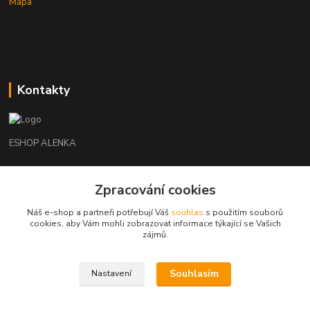
Mapa
Kontakty
ESHOP ALENKA
Ing. Martina Cikhartová
Zpracování cookies
+420602541312
8-20
Náš e-shop a partneři potřebují Váš
souhlas
s použitím souborů
cookies, aby Vám mohli zobrazovat informace týkající se Vašich
orechovka@inmes.cz
zájmů.
Souhlasím
Nastavení