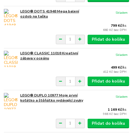
LEGO® DOTS 41948 Mega balení
Skladem
ozdob na tašku
799 Kč
/
ks
660 Kč
bez DPH
Přidat do košíku
LEGO® CLASSIC 11018 Kreativní
Skladem
zábava v oceánu
499 Kč
/
ks
412 Kč
bez DPH
Přidat do košíku
LEGO® DUPLO 10977 Moje první
Skladem
koťátko a štěňátko vydávající zvuky
1 169 Kč
/
ks
966 Kč
bez DPH
Přidat do košíku