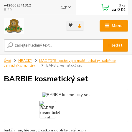
0
ks
+420602541312
CZK
za
0 Kč
8-20
Menu
Hledat
Úvod
HRAČKY
MAC TOYS - potřeby pro malé kuchařky, kadeřnice,
zahradníky, montéry,...
BARBIE kosmetický set
BARBIE kosmetický set
funkční fen, hřeben, zrcátko a doplňky
celý popis