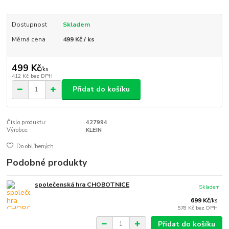
Dostupnost
Skladem
Měrná cena
499 Kč / ks
499 Kč
/
ks
412 Kč
bez DPH
Přidat do košíku
Číslo produktu:
427994
Výrobce:
KLEIN
Do oblíbených
Podobné produkty
společenská hra CHOBOTNICE
Skladem
699 Kč
/
ks
578 Kč
bez DPH
Přidat do košíku