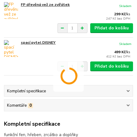
FP dřevěná vež ze zvířátek
Skladem
299 Kč
/
ks
247 Kč
bez DPH
Přidat do košíku
spací pytel DISNEY
Skladem
499 Kč
/
ks
412 Kč
bez DPH
Přidat do košíku
Kompletní specifikace
Komentáře
0
Kompletní specifikace
funkční fen, hřeben, zrcátko a doplňky