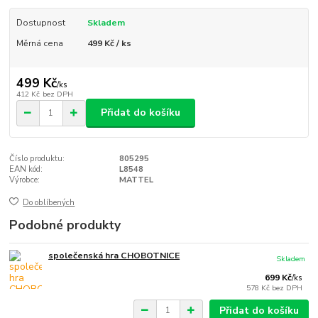
Dostupnost
Skladem
Měrná cena
499 Kč / ks
499 Kč
/
ks
412 Kč
bez DPH
Přidat do košíku
Číslo produktu:
805295
EAN kód:
L8548
Výrobce:
MATTEL
Do oblíbených
Podobné produkty
společenská hra CHOBOTNICE
Skladem
699 Kč
/
ks
578 Kč
bez DPH
Přidat do košíku