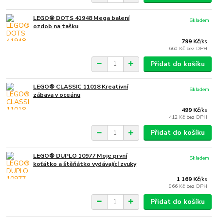
LEGO® DOTS 41948 Mega balení
Skladem
ozdob na tašku
799 Kč
/
ks
660 Kč
bez DPH
Přidat do košíku
LEGO® CLASSIC 11018 Kreativní
Skladem
zábava v oceánu
499 Kč
/
ks
412 Kč
bez DPH
Přidat do košíku
LEGO® DUPLO 10977 Moje první
Skladem
koťátko a štěňátko vydávající zvuky
1 169 Kč
/
ks
966 Kč
bez DPH
Přidat do košíku