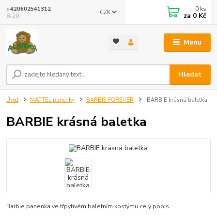
0
ks
+420602541312
CZK
za
0 Kč
8-20
Menu
Hledat
Úvod
MATTEL panenky
BARBIE FOREVER
BARBIE krásná baletka
BARBIE krásná baletka
Barbie panenka ve třpytivém baletním kostýmu
celý popis