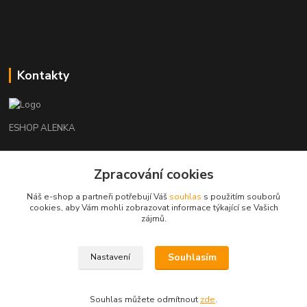
Kontakty
ESHOP ALENKA
Ing. Martina Cikhartová
Zpracování cookies
+420602541312
8-20
Náš e-shop a partneři potřebují Váš
souhlas
s použitím souborů
cookies, aby Vám mohli zobrazovat informace týkající se Vašich
orechovka@inmes.cz
zájmů.
Souhlasím
Nastavení
Souhlas můžete odmítnout
zde
.