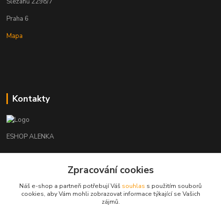
Slezanů 2298/7
Praha 6
Mapa
Kontakty
ESHOP ALENKA
Ing. Martina Cikhartová
Zpracování cookies
+420602541312
8-20
Náš e-shop a partneři potřebují Váš
souhlas
s použitím souborů
cookies, aby Vám mohli zobrazovat informace týkající se Vašich
orechovka@inmes.cz
zájmů.