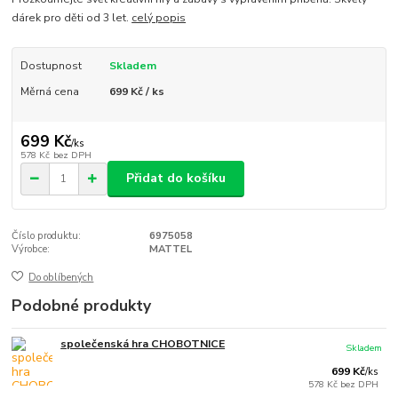
dárek pro děti od 3 let.
celý popis
Dostupnost
Skladem
Měrná cena
699 Kč / ks
699 Kč
/
ks
578 Kč
bez DPH
Přidat do košíku
Číslo produktu:
6975058
Výrobce:
MATTEL
Do oblíbených
Podobné produkty
společenská hra CHOBOTNICE
Skladem
699 Kč
/
ks
578 Kč
bez DPH