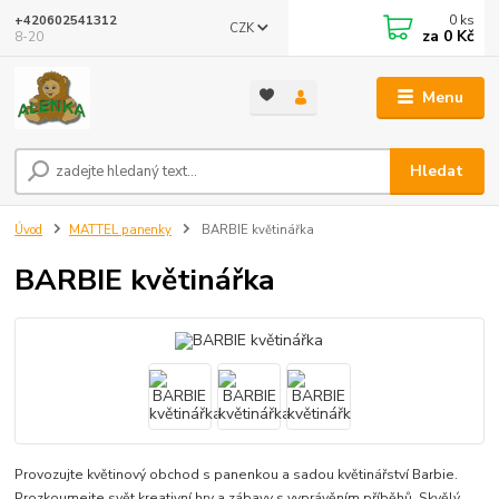
0
ks
+420602541312
CZK
za
0 Kč
8-20
Menu
Hledat
Úvod
MATTEL panenky
BARBIE květinářka
BARBIE květinářka
Provozujte květinový obchod s panenkou a sadou květinářství Barbie.
Prozkoumejte svět kreativní hry a zábavy s vyprávěním příběhů. Skvělý