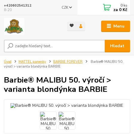
0
ks
+420602541312
CZK
za
0 Kč
8-20
Menu
Hledat
Úvod
MATTEL panenky
BARBIE FOREVER
Barbie® MALIBU 50.
výročí > varianta blondýnka BARBIE
Barbie® MALIBU 50. výročí >
varianta blondýnka BARBIE