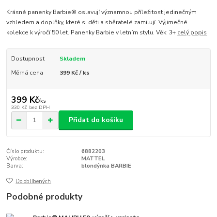
Krásné panenky Barbie® oslavují významnou příležitost jedinečným
vzhledem a doplňky, které si děti a sběratelé zamilují. Výjimečné
kolekce k výročí 50 let. Panenky Barbie v letním stylu. Věk: 3+
celý popis
Dostupnost
Skladem
Měrná cena
399 Kč / ks
399 Kč
/
ks
330 Kč
bez DPH
Přidat do košíku
Číslo produktu:
6882203
Výrobce:
MATTEL
Barva:
blondýnka BARBIE
Do oblíbených
Podobné produkty