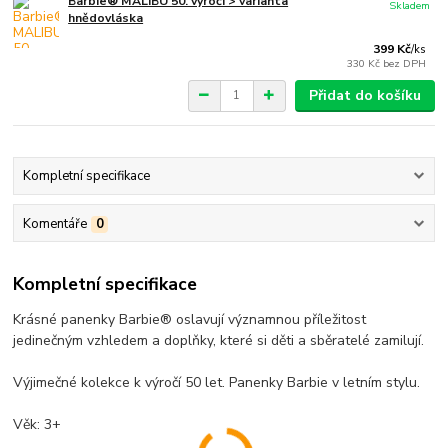
Barbie® MALIBU 50. výročí > varianta
Skladem
hnědovláska
399 Kč
/
ks
330 Kč
bez DPH
Přidat do košíku
Kompletní specifikace
Komentáře
0
Kompletní specifikace
Krásné panenky Barbie® oslavují významnou příležitost
jedinečným vzhledem a doplňky, které si děti a sběratelé zamilují.
Výjimečné kolekce k výročí 50 let. Panenky Barbie v letním stylu.
Věk: 3+