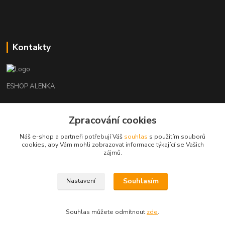
Kontakty
ESHOP ALENKA
Ing. Martina Cikhartová
Zpracování cookies
+420602541312
8-20
Náš e-shop a partneři potřebují Váš
souhlas
s použitím souborů
cookies, aby Vám mohli zobrazovat informace týkající se Vašich
orechovka@inmes.cz
zájmů.
Souhlasím
Nastavení
Souhlas můžete odmítnout
zde
.
Vytvořeno na
Eshop-rychle.cz