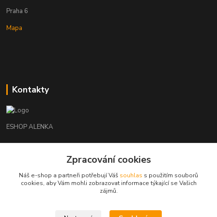
Praha 6
Mapa
Kontakty
ESHOP ALENKA
Ing. Martina Cikhartová
Zpracování cookies
+420602541312
8-20
Náš e-shop a partneři potřebují Váš
souhlas
s použitím souborů
cookies, aby Vám mohli zobrazovat informace týkající se Vašich
orechovka@inmes.cz
zájmů.