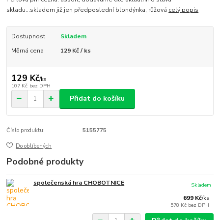
skladu...skladem již jen předposlední blondýnka, růžová
celý popis
Dostupnost
Skladem
Měrná cena
129 Kč / ks
129 Kč
/
ks
107 Kč
bez DPH
Přidat do košíku
Číslo produktu:
5155775
Do oblíbených
Podobné produkty
společenská hra CHOBOTNICE
Skladem
699 Kč
/
ks
578 Kč
bez DPH