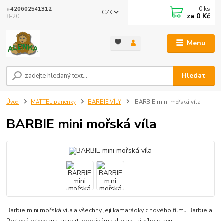
0
ks
+420602541312
CZK
za
0 Kč
8-20
Menu
Hledat
Úvod
MATTEL panenky
BARBIE VÍLY
BARBIE mini mořská víla
BARBIE mini mořská víla
Barbie mini mořská víla a všechny její kamarádky z nového filmu Barbie a
Perlová princezna. assort, dodáváme dle aktuálního stavu